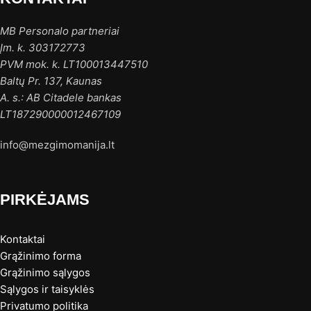
MB Personalo partneriai
Įm. k. 303172773
PVM mok. k. LT100013447510
Baltų Pr. 137, Kaunas
A. s.: AB Citadele bankas
LT187290000012467109
info@mezgimomanija.lt
PIRKĖJAMS
Kontaktai
Grąžinimo forma
Grąžinimo sąlygos
Sąlygos ir taisyklės
Privatumo politika