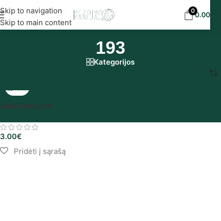
Nemokamas siuntimas į DPD paštomatus nuo 30
Skip to navigation
0
0.00
€
eur!
Skip to main content
193
Kategorijos
Pradžia
/
Produkto Alize spalvynas
/
193
Alize Lanagold
3.00
€