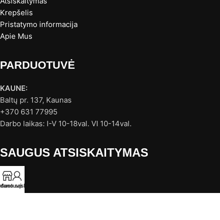
Atsiskaitymas
Krepšelis
Pristatymo informacija
Apie Mus
PARDUOTUVĖ
KAUNE:
Baltų pr. 137, Kaunas
+370 631 77995
Darbo laikas: I-V 10-18val. VI 10-14val.
SAUGUS ATSISKAITYMAS
rduotuvė
Mano sąskaita