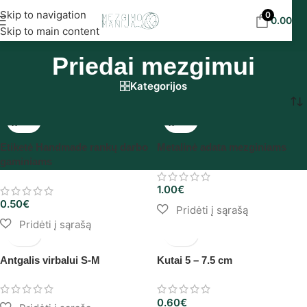
Nemokamas siuntimas į DPD paštomatus nuo 30
Skip to navigation
0
0.00
€
eur!
Skip to main content
Priedai mezgimui
Kategorijos
Pradžia
/
Priemonės
/
Virbalai
/
Priedai mezgimui
Etiketė Handmade rankų darbo
Metalinė adata mezginiams
gaminiams
1.00
€
0.50
€
Antgalis virbalui S-M
Kutai 5 – 7.5 cm
0.60
€