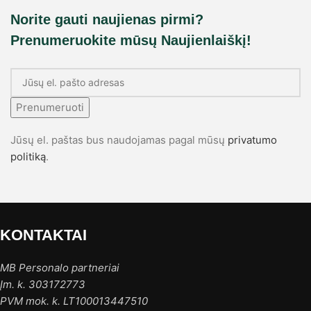
Norite gauti naujienas pirmi?
Prenumeruokite mūsų Naujienlaiškį!
Prenumeruoti
Jūsų el. paštas bus naudojamas pagal mūsų
privatumo
politiką
.
KONTAKTAI
MB Personalo partneriai
Įm. k. 303172773
PVM mok. k. LT100013447510