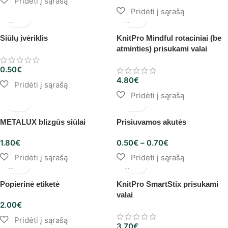
Siūlų įvėriklis
KnitPro Mindful rotaciniai (be
atminties) prisukami valai
0.50
€
4.80
€
METALUX blizgūs siūlai
Prisiuvamos akutės
1.80
€
0.50
€
–
0.70
€
Popierinė etiketė
KnitPro SmartStix prisukami
valai
2.00
€
3.70
€