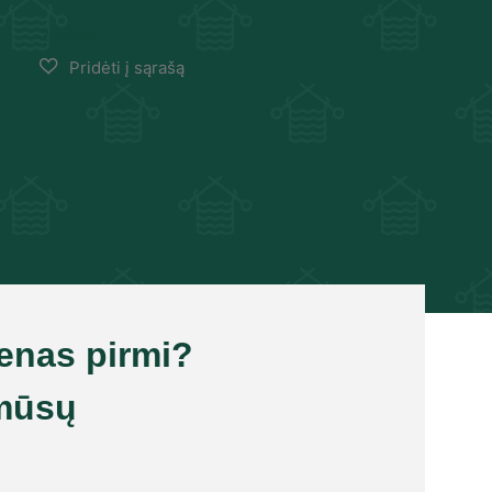
28.00
€
ienas pirmi?
mūsų