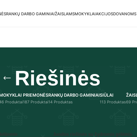
mas siuntimas į DPD paštomatus nuo 30 eur!
NĖS
RANKŲ DARBO GAMINIAI
ŽAISLAMS
MOKYKLAI
AKCIJOS
DOVANOMS
Riešinės
MOKYKLAI
PRIEMONĖS
RANKŲ DARBO GAMINIAI
SIŪLAI
ŽAIS
46 Produktai
187 Produktai
14 Produktas
113 Produktas
69 Pr
Rodyti
9
12
lelijomis
Juodos riešinės su žydromis gėlėmis