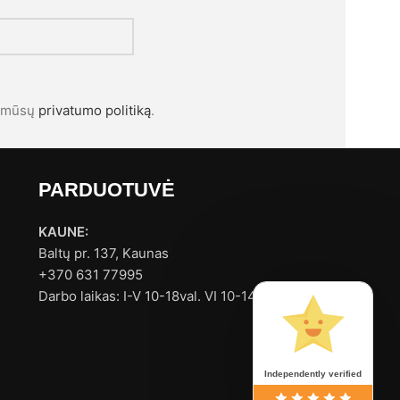
l mūsų
privatumo politiką
.
PARDUOTUVĖ
KAUNE:
Baltų pr. 137, Kaunas
+370 631 77995
Darbo laikas: I-V 10-18val. VI 10-14val.
Independently verified