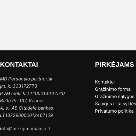
KONTAKTAI
PIRKĖJAMS
MB Personalo partneriai
Kontaktai
Įm. k. 303172773
Grąžinimo forma
PVM mok. k. LT100013447510
Grąžinimo sąlygos
Baltų Pr. 137, Kaunas
Sąlygos ir taisyklė
A. s.: AB Citadele bankas
Privatumo politika
LT187290000012467109
info@mezgimomanija.lt