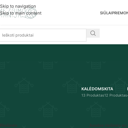
Nemoka
Skip to navigation
Skip to main content
SIŪLAI
PRIEMO
KALĖDOMS
KITA
13 Produktas
12 Produktas
Pradžia
/
Rankų darbo gaminiai
/
Riešinės
Riešinės
Juodos riešinės su 