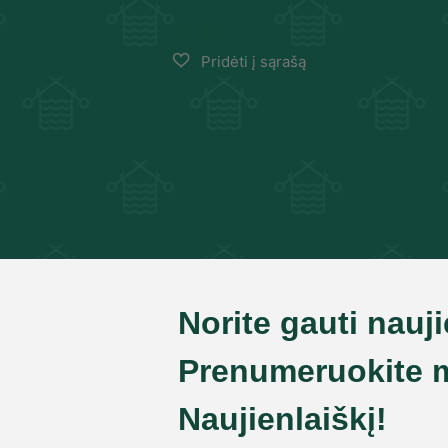
38.00
€
Norite gauti nauj
Prenumeruokite 
Naujienlaiškį!