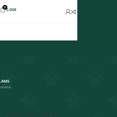
0
0.00
€
LAMS
oduktai
18
24
Rudos riešinės su gėlėmis