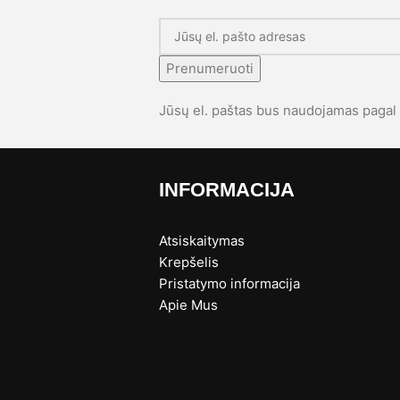
Prenumeruoti
Jūsų el. paštas bus naudojamas paga
INFORMACIJA
Atsiskaitymas
Krepšelis
Pristatymo informacija
s
Apie Mus