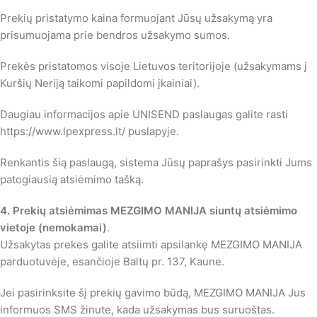
Prekių pristatymo kaina formuojant Jūsų užsakymą yra
prisumuojama prie bendros užsakymo sumos.
Prekės pristatomos visoje Lietuvos teritorijoje (užsakymams į
Kuršių Neriją taikomi papildomi įkainiai).
Daugiau informacijos apie UNISEND paslaugas galite rasti
https://www.lpexpress.lt/ puslapyje.
Renkantis šią paslaugą, sistema Jūsų paprašys pasirinkti Jums
patogiausią atsiėmimo tašką.
4. Prekių atsiėmimas MEZGIMO MANIJA siuntų atsiėmimo
vietoje (nemokamai)
.
Užsakytas prekes galite atsiimti apsilankę MEZGIMO MANIJA
parduotuvėje, esančioje Baltų pr. 137, Kaune.
Jei pasirinksite šį prekių gavimo būdą, MEZGIMO MANIJA Jus
informuos SMS žinute, kada užsakymas bus suruoštas.