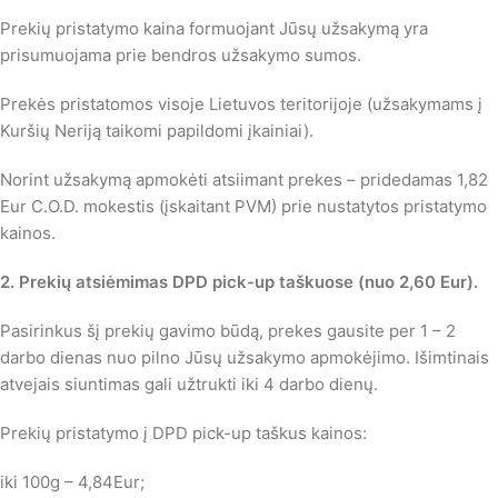
Prekių pristatymo kaina formuojant Jūsų užsakymą yra
prisumuojama prie bendros užsakymo sumos.
Prekės pristatomos visoje Lietuvos teritorijoje (užsakymams į
Kuršių Neriją taikomi papildomi įkainiai).
Norint užsakymą apmokėti atsiimant prekes – pridedamas 1,82
Eur C.O.D. mokestis (įskaitant PVM) prie nustatytos pristatymo
kainos.
2. Prekių atsiėmimas DPD pick-up taškuose (nuo 2,60 Eur)
.
Pasirinkus šį prekių gavimo būdą, prekes gausite per 1 – 2
darbo dienas nuo pilno Jūsų užsakymo apmokėjimo. Išimtinais
atvejais siuntimas gali užtrukti iki 4 darbo dienų.
Prekių pristatymo į DPD pick-up taškus kainos:
iki 100g – 4,84Eur;