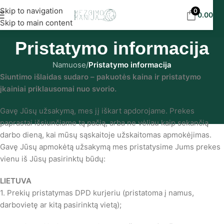
Nemokamas siuntimas į DPD paštomatus nuo 30
Skip to navigation
0
0.00
€
eur!
Skip to main content
Pristatymo informacija
Namuose
/
Pristatymo informacija
Siuntimo išlaidas sudaro – pakuotės kaina ir pristatymo
įkainiai priklausomai nuo svorio.
Gavę Jūsų užsakymą, mes jį iškart apdorojame. Prekes
paprastai išsiunčiame tą pačią, arba ne vėliau kaip sekančią
darbo dieną, kai mūsų sąskaitoje užskaitomas apmokėjimas.
Gavę Jūsų apmokėtą užsakymą mes pristatysime Jums prekes
vienu iš Jūsų pasirinktų būdų:
LIETUVA
1. Prekių pristatymas DPD kurjeriu (pristatoma į namus,
darbovietę ar kitą pasirinktą vietą);