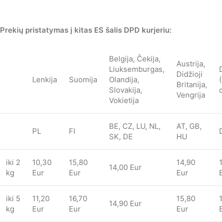
Prekių pristatymas į kitas ES šalis DPD kurjeriu:
Belgija, Čekija,
Austrija,
Liuksemburgas,
Didžioji
Lenkija
Suomija
Olandija,
Britanija,
Slovakija,
Vengrija
Vokietija
BE, CZ, LU, NL,
AT, GB,
PL
FI
SK, DE
HU
iki 2
10,30
15,80
14,90
14,00 Eur
kg
Eur
Eur
Eur
iki 5
11,20
16,70
15,80
14,90 Eur
kg
Eur
Eur
Eur