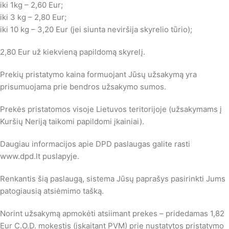
iki 1kg – 2,60 Eur;
iki 3 kg – 2,80 Eur;
iki 10 kg – 3,20 Eur (jei siunta neviršija skyrelio tūrio);
2,80 Eur už kiekvieną papildomą skyrelį.
Prekių pristatymo kaina formuojant Jūsų užsakymą yra
prisumuojama prie bendros užsakymo sumos.
Prekės pristatomos visoje Lietuvos teritorijoje (užsakymams į
Kuršių Neriją taikomi papildomi įkainiai).
Daugiau informacijos apie DPD paslaugas galite rasti
www.dpd.lt puslapyje.
Renkantis šią paslaugą, sistema Jūsų paprašys pasirinkti Jums
patogiausią atsiėmimo tašką.
Norint užsakymą apmokėti atsiimant prekes – pridedamas 1,82
Eur C.O.D. mokestis (įskaitant PVM) prie nustatytos pristatymo