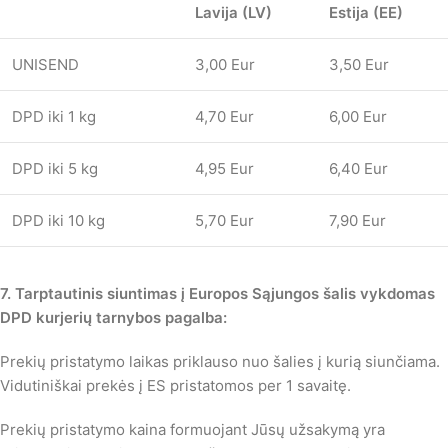
Lavija (LV)
Estija (EE)
UNISEND
3,00 Eur
3,50 Eur
DPD iki 1 kg
4,70 Eur
6,00 Eur
DPD iki 5 kg
4,95 Eur
6,40 Eur
DPD iki 10 kg
5,70 Eur
7,90 Eur
7. Tarptautinis siuntimas į Europos Sąjungos šalis vykdomas
DPD kurjerių tarnybos pagalba:
Prekių pristatymo laikas priklauso nuo šalies į kurią siunčiama.
Vidutiniškai prekės į ES pristatomos per 1 savaitę.
Prekių pristatymo kaina formuojant Jūsų užsakymą yra