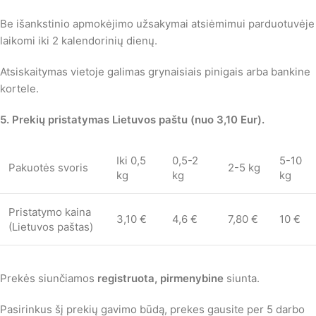
Be išankstinio apmokėjimo užsakymai atsiėmimui parduotuvėje
laikomi iki 2 kalendorinių dienų.
Atsiskaitymas vietoje galimas grynaisiais pinigais arba bankine
kortele.
5. Prekių pristatymas Lietuvos paštu (nuo 3,10 Eur)
.
Iki 0,5
0,5-2
5-10
Pakuotės svoris
2-5 kg
kg
kg
kg
Pristatymo kaina
3,10 €
4,6 €
7,80 €
10 €
(Lietuvos paštas)
Prekės siunčiamos
registruota, pirmenybine
siunta.
Pasirinkus šį prekių gavimo būdą, prekes gausite per 5 darbo