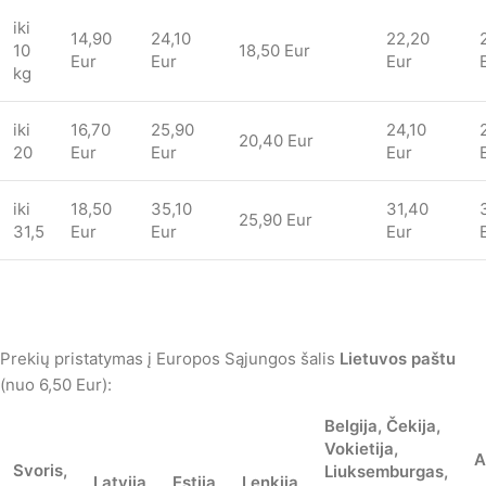
iki
14,90
24,10
22,20
10
18,50 Eur
Eur
Eur
Eur
kg
iki
16,70
25,90
24,10
20,40 Eur
20
Eur
Eur
Eur
iki
18,50
35,10
31,40
25,90 Eur
31,5
Eur
Eur
Eur
Prekių pristatymas į Europos Sąjungos šalis
Lietuvos paštu
(nuo 6,50 Eur):
Belgija, Čekija,
Vokietija,
A
Svoris,
Liuksemburgas,
Latvija
Estija
Lenkija