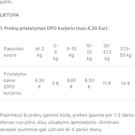
paštu.
LIETUVA
1. Prekių pristatymas DPD kurjeriu (nuo 4,30 Eur)
.
2-
10-
20-
Pakuotės
iki 2
5-10
31,5-
5
20
31,5
svoris
kg
kg
50 kg
kg
kg
kg
Pristatymo
kaina
4,30
6,60
8,50
5 €
11 €
14 €
(DPD
€
€
€
kurjeris)
Pasirinkus šį prekių gavimo būdą, prekes gausite per 1-2 darbo
dienas nuo pilno Jūsų užsakymo apmokėjimo. Išimtinais
atvejais siuntimas gali užtrukti iki 4 darbo dienų.