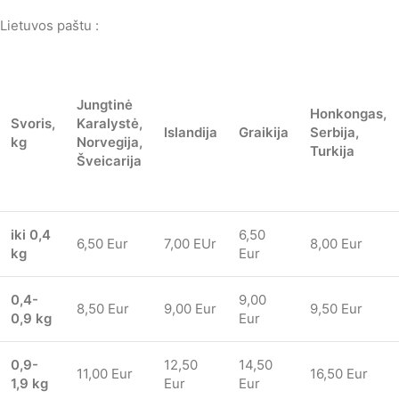
Lietuvos paštu :
Jungtinė
Honkongas,
Svoris,
Karalystė,
Islandija
Graikija
Serbija,
kg
Norvegija,
Turkija
Šveicarija
iki 0,4
6,50
6,50 Eur
7,00 EUr
8,00 Eur
kg
Eur
0,4-
9,00
8,50 Eur
9,00 Eur
9,50 Eur
0,9 kg
Eur
0,9-
12,50
14,50
11,00 Eur
16,50 Eur
1,9 kg
Eur
Eur