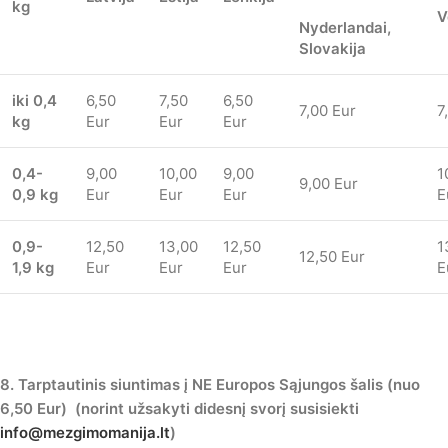
kg
V
Nyderlandai,
Slovakija
iki 0,4
6,50
7,50
6,50
7,00 Eur
7
kg
Eur
Eur
Eur
0,4-
9,00
10,00
9,00
1
9,00 Eur
0,9 kg
Eur
Eur
Eur
E
0,9-
12,50
13,00
12,50
1
12,50 Eur
1,9 kg
Eur
Eur
Eur
E
8. Tarptautinis siuntimas į NE Europos Sąjungos šalis (nuo
6,50 Eur) (norint užsakyti didesnį svorį susisiekti
info@mezgimomanija.lt
)