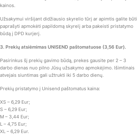
kainos.
Užsakymui viršijant didžiausio skyrelio tūrį ar apimtis galite būti
paprašyti apmokėti papildomą skyrelį arba pakeisti pristatymo
būdą į DPD kurjerį.
3. Prekių atsiėmimas UNISEND paštomatuose (3,56 Eur)
.
Pasirinkus šį prekių gavimo būdą, prekes gausite per 2 – 3
darbo dienas nuo pilno Jūsų užsakymo apmokėjimo. Išimtinais
atvejais siuntimas gali užtrukti iki 5 darbo dienų.
Prekių pristatymo į Unisend paštomatus kaina:
XS – 6,29 Eur;
S – 6,29 Eur;
M – 3,44 Eur;
L – 4,75 Eur;
XL – 6,29 Eur.