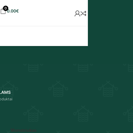
0
0.00
€
LAMS
oduktai
18
24
Monstriukas