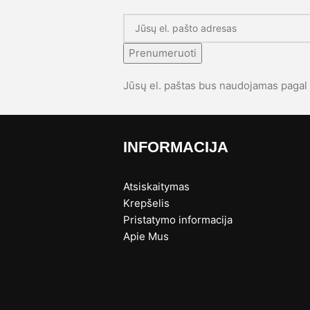
Prenumeruoti
Jūsų el. paštas bus naudojamas paga
INFORMACIJA
Atsiskaitymas
Krepšelis
Pristatymo informacija
s
Apie Mus