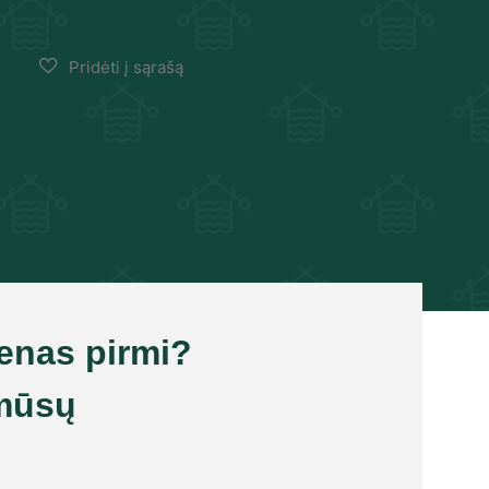
16.00
€
ienas pirmi?
mūsų