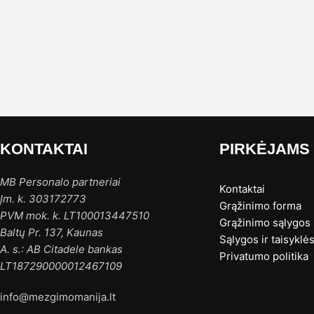
KONTAKTAI
PIRKĖJAMS
MB Personalo partneriai
Kontaktai
Įm. k. 303172773
Grąžinimo forma
PVM mok. k. LT100013447510
Grąžinimo sąlygos
Baltų Pr. 137, Kaunas
Sąlygos ir taisyklė
A. s.: AB Citadele bankas
Privatumo politika
LT187290000012467109
info@mezgimomanija.lt