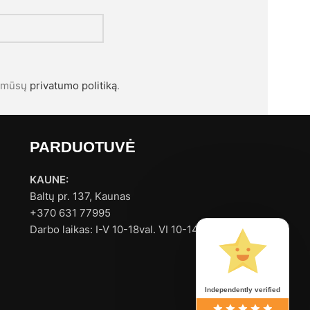
l mūsų
privatumo politiką
.
PARDUOTUVĖ
KAUNE:
Baltų pr. 137, Kaunas
+370 631 77995
Darbo laikas: I-V 10-18val. VI 10-14val.
Independently verified