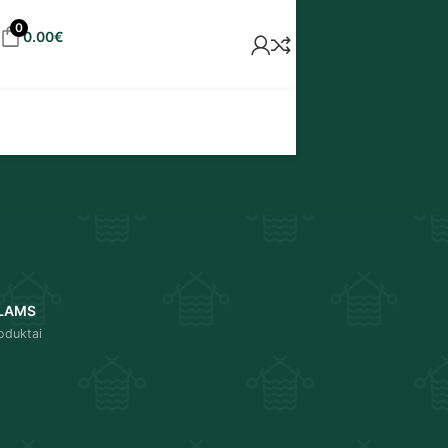
0
0.00
€
LAMS
oduktai
18
24