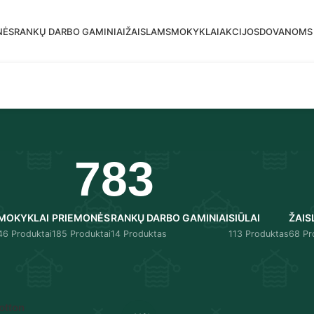
mas siuntimas į DPD paštomatus nuo 30 eur!
NĖS
RANKŲ DARBO GAMINIAI
ŽAISLAMS
MOKYKLAI
AKCIJOS
DOVANOMS
783
MOKYKLAI
PRIEMONĖS
RANKŲ DARBO GAMINIAI
SIŪLAI
ŽAIS
46 Produktai
185 Produktai
14 Produktas
113 Produktas
68 Pr
Rodyti
9
12
otton