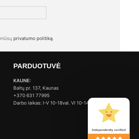
l mūsų
privatumo politiką
.
PARDUOTUVĖ
KAUNE:
Baltų pr. 137, Kaunas
+370 631 77995
Darbo laikas: I-V 10-18val. VI 10-14val.
Independently verified