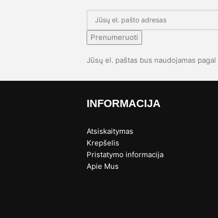
Prenumeruoti
Jūsų el. paštas bus naudojamas paga
INFORMACIJA
Atsiskaitymas
Krepšelis
Pristatymo informacija
s
Apie Mus