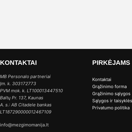
KONTAKTAI
PIRKĖJAMS
MB Personalo partneriai
Kontaktai
Įm. k. 303172773
Grąžinimo forma
PVM mok. k. LT100013447510
Grąžinimo sąlygos
Baltų Pr. 137, Kaunas
Sąlygos ir taisyklė
A. s.: AB Citadele bankas
Privatumo politika
LT187290000012467109
info@mezgimomanija.lt