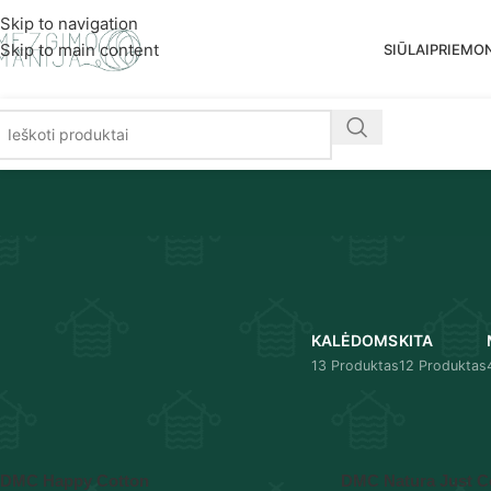
Nemoka
Skip to navigation
Skip to main content
SIŪLAI
PRIEMO
KALĖDOMS
KITA
13 Produktas
12 Produktas
Pradžia
/
Produkto DMC spalvynas
/
783
DMC Happy Cotton
DMC Natura Just C