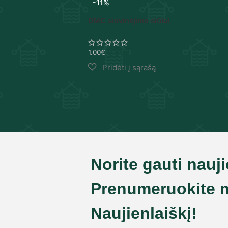
-11%
DMC siuvinėjimo siūlai
0.89
€
1.00
€
Norite gauti nauj
Prenumeruokite 
Naujienlaiškį!