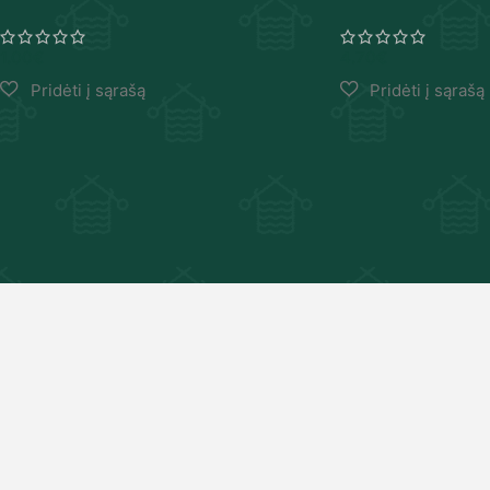
1.00
€
4.70
€