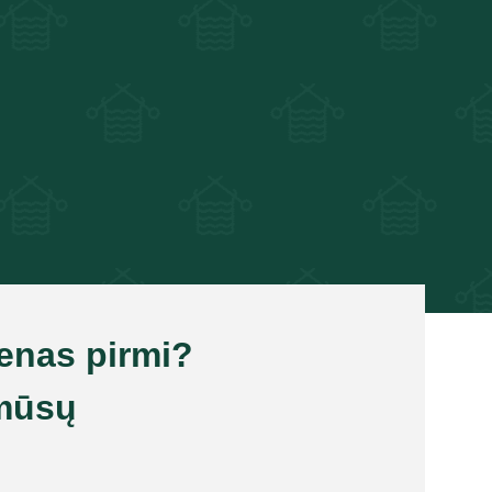
ienas pirmi?
mūsų