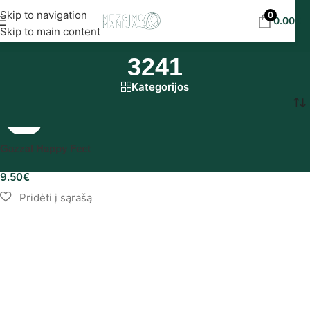
Nemokamas siuntimas į DPD paštomatus nuo 30
Skip to navigation
0
0.00
€
eur!
Skip to main content
3241
Kategorijos
Pradžia
/
Produkto Gazzal spalvynas
/
3241
Gazzal Happy Feet
9.50
€