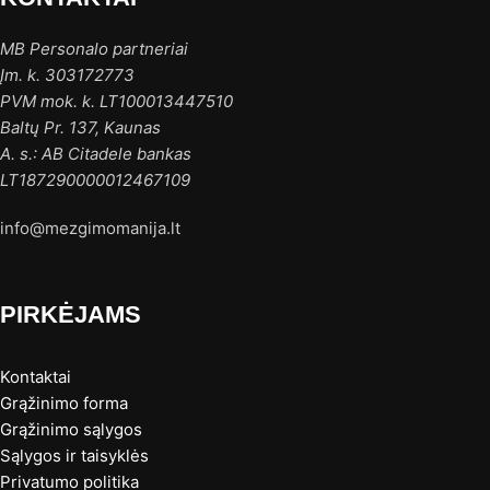
MB Personalo partneriai
Įm. k. 303172773
PVM mok. k. LT100013447510
Baltų Pr. 137, Kaunas
A. s.: AB Citadele bankas
LT187290000012467109
info@mezgimomanija.lt
PIRKĖJAMS
Kontaktai
Grąžinimo forma
Grąžinimo sąlygos
Sąlygos ir taisyklės
Privatumo politika