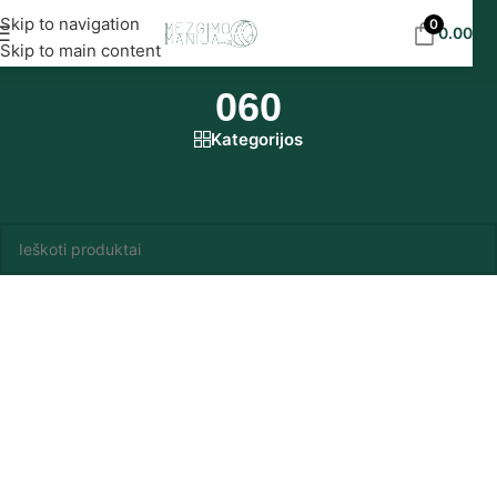
Nemokamas siuntimas į DPD paštomatus nuo 30
Skip to navigation
0
0.00
€
eur!
Skip to main content
060
Kategorijos
Pradžia
/
Produkto Madame Tricote Paris spalvynas
/
060
Produktų nerasta.