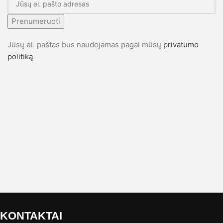
Prenumeruoti
Jūsų el. paštas bus naudojamas pagal mūsų
privatumo
politiką
.
KONTAKTAI