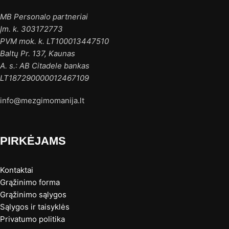
MB Personalo partneriai
Įm. k. 303172773
PVM mok. k. LT100013447510
Baltų Pr. 137, Kaunas
A. s.: AB Citadele bankas
LT187290000012467109
info@mezgimomanija.lt
PIRKĖJAMS
Kontaktai
Grąžinimo forma
Grąžinimo sąlygos
Sąlygos ir taisyklės
Privatumo politika