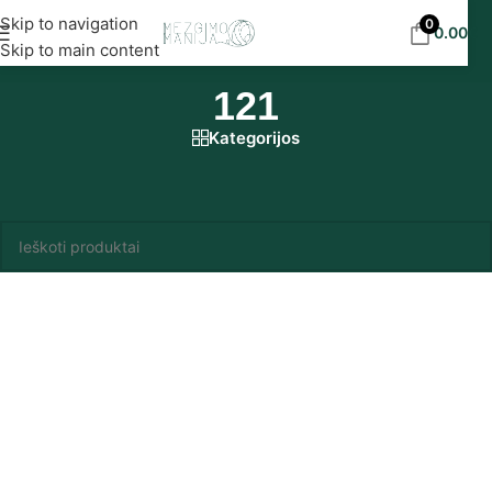
Nemokamas siuntimas į DPD paštomatus nuo 30
Skip to navigation
0
0.00
€
eur!
Skip to main content
121
Kategorijos
Pradžia
/
Produkto Madame Tricote Paris spalvynas
/
121
Produktų nerasta.