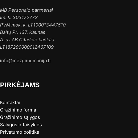
MB Personalo partneriai
Įm. k. 303172773
PVM mok. k. LT100013447510
Baltų Pr. 137, Kaunas
A. s.: AB Citadele bankas
LT187290000012467109
info@mezgimomanija.lt
PIRKĖJAMS
Kontaktai
Grąžinimo forma
Grąžinimo sąlygos
Sąlygos ir taisyklės
Privatumo politika