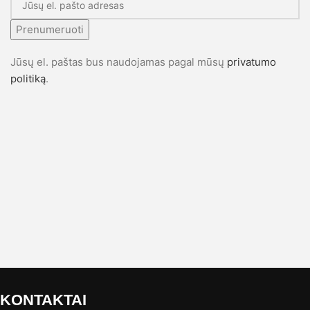
Prenumeruoti
Jūsų el. paštas bus naudojamas pagal mūsų
privatumo
politiką
.
KONTAKTAI