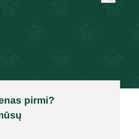
ienas pirmi?
mūsų