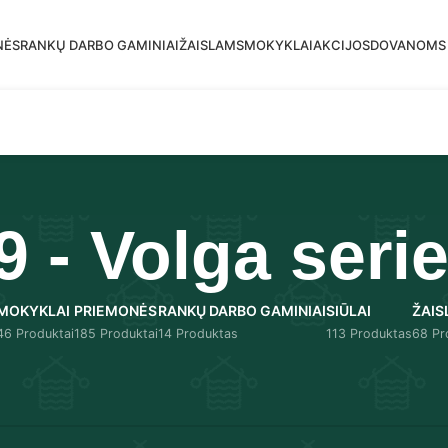
mas siuntimas į DPD paštomatus nuo 30 eur!
NĖS
RANKŲ DARBO GAMINIAI
ŽAISLAMS
MOKYKLAI
AKCIJOS
DOVANOMS
9 - Volga seri
MOKYKLAI
PRIEMONĖS
RANKŲ DARBO GAMINIAI
SIŪLAI
ŽAIS
46 Produktai
185 Produktai
14 Produktas
113 Produktas
68 Pr