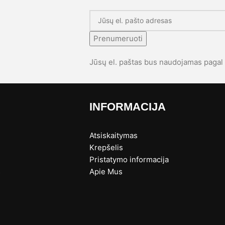
Prenumeruoti
Jūsų el. paštas bus naudojamas paga
INFORMACIJA
Atsiskaitymas
Krepšelis
Pristatymo informacija
s
Apie Mus