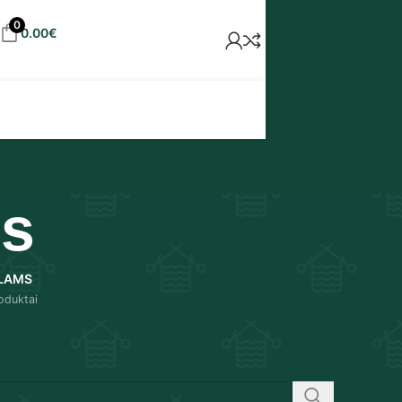
0
0.00
€
es
LAMS
oduktai