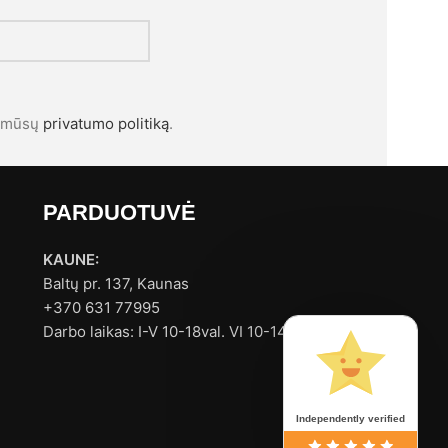
l mūsų
privatumo politiką
.
PARDUOTUVĖ
KAUNE:
Baltų pr. 137, Kaunas
+370 631 77995
Darbo laikas: I-V 10-18val. VI 10-14val.
Independently verified