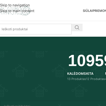
Nemoka
Skip to navigation
Skip to main content
SIŪLAI
PRIEMO
1095
KALĖDOMS
KITA
13 Produktas
12 Produktas
Pradžia
/
Produkto Pasirinkimas
/
10959 - Volga series
Produktų nerasta.