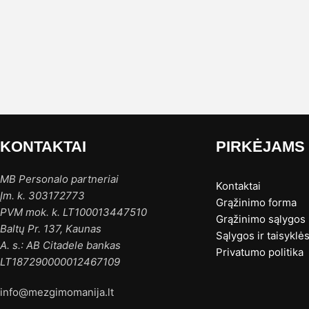
KONTAKTAI
PIRKĖJAMS
MB Personalo partneriai
Kontaktai
Įm. k. 303172773
Grąžinimo forma
PVM mok. k. LT100013447510
Grąžinimo sąlygos
Baltų Pr. 137, Kaunas
Sąlygos ir taisyklė
A. s.: AB Citadele bankas
Privatumo politika
LT187290000012467109
info@mezgimomanija.lt