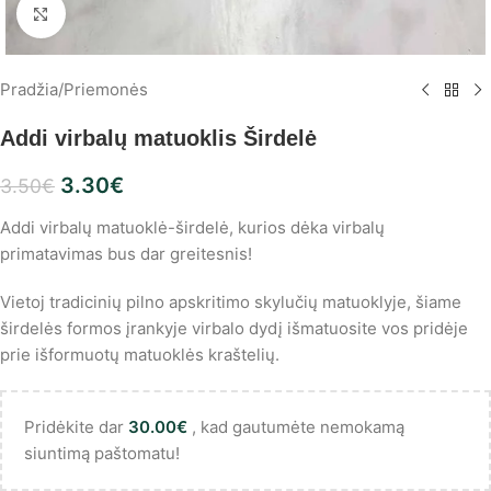
Spustelėkite, norėdami padidinti
Pradžia
/
Priemonės
Addi virbalų matuoklis Širdelė
3.30
€
3.50
€
Addi virbalų matuoklė-širdelė, kurios dėka virbalų
primatavimas bus dar greitesnis!
Vietoj tradicinių pilno apskritimo skylučių matuoklyje, šiame
širdelės formos įrankyje virbalo dydį išmatuosite vos pridėje
prie išformuotų matuoklės kraštelių.
Pridėkite dar
30.00
€
, kad gautumėte nemokamą
siuntimą paštomatu!