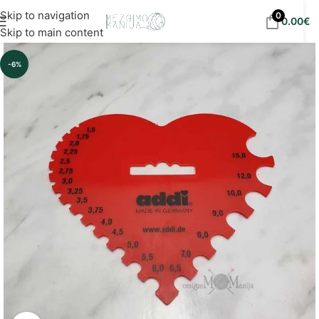
Nemokamas siuntimas į DPD paštomatus nuo 30
Skip to navigation
0
0.00
€
eur!
Skip to main content
-6%