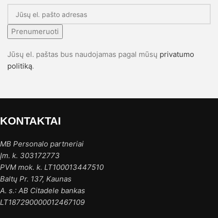
Prenumeruoti
Jūsų el. paštas bus naudojamas pagal mūsų
privatumo
politiką
.
KONTAKTAI
MB Personalo partneriai
Įm. k. 303172773
PVM mok. k. LT100013447510
Baltų Pr. 137, Kaunas
A. s.: AB Citadele bankas
LT187290000012467109