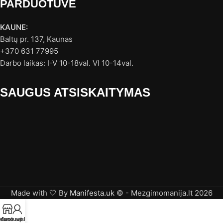
PARDUOTUVĖ
KAUNE:
Baltų pr. 137, Kaunas
+370 631 77995
Darbo laikas: I-V 10-18val. VI 10-14val.
SAUGUS ATSISKAITYMAS
Made with 🤍 By
Manifesta.uk
© - Mezgimomanija.lt 2026
rduotuvė
Mano sąskaita