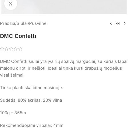
Spustelėkite, norėdami padidinti
Pradžia
/
Siūlai
/
Pusvilnė
DMC Confetti
DMC Confetti siūlai yra įvairių spalvų margučiai, su kuriais labai
malonu dirbti ir nešioti. Idealiai tinka kurti drabužių modelius
visai šeimai.
Tinka plauti skalbimo mašinoje.
Sudėtis: 80% akrilas, 20% vilna
100g – 355m
Rekomenduojami virbalai: 4mm