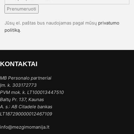
Prenumeruoti
Jūsų el. paštas bus naudojamas pagal mūsų
privatumo
politiką
.
KONTAKTAI
MB Personalo partneriai
Įm. k. 303172773
PVM mok. k. LT100013447510
Baltų Pr. 137, Kaunas
A. s.: AB Citadele bankas
LT187290000012467109
info@mezgimomanija.lt