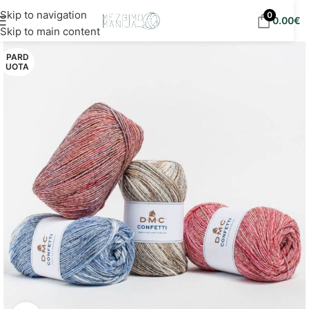
Nemokamas siuntimas į DPD paštomatus nuo 30
Skip to navigation
0
0.00
€
eur!
Skip to main content
PARD
UOTA