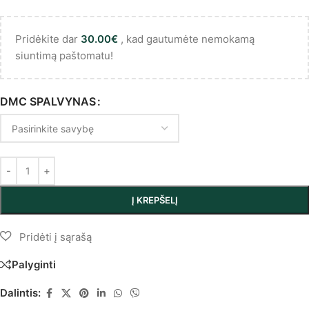
Pridėkite dar
30.00
€
, kad gautumėte nemokamą
siuntimą paštomatu!
DMC SPALVYNAS
Į KREPŠELĮ
Palyginti
Dalintis: