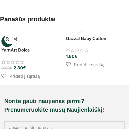
Panašūs produktai
Gazzal Baby Cotton
-7%
YarnArt Dolce
1.80
€
2.80
€
3.00
€
Norite gauti naujienas pirmi?
Prenumeruokite mūsų Naujienlaiškį!