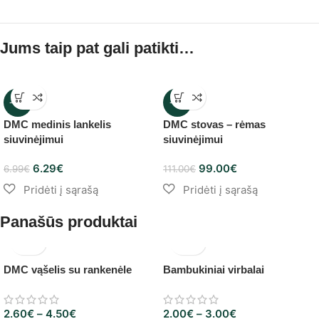
Jums taip pat gali patikti…
-10%
-11%
DMC medinis lankelis
DMC stovas – rėmas
siuvinėjimui
siuvinėjimui
6.29
€
99.00
€
6.99
€
111.00
€
Panašūs produktai
DMC vąšelis su rankenėle
Bambukiniai virbalai
2.60
€
–
4.50
€
2.00
€
–
3.00
€