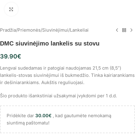
Spustelėkite, norėdami padidinti
Pradžia
/
Priemonės
/
Siuvinėjimui
/
Lankeliai
DMC siuvinėjimo lankelis su stovu
39.90
€
Lengvai sudedamas ir patogiai naudojamas 21,5 cm (8,5”)
lankelis-stovas siuvinėjimui iš bukmedžio. Tinka kairiarankiams
ir dešiniarankiams. Aukštis reguliuojasi.
Šio produkto išankstiniai užsakymai įvykdomi per 1 d.d.
Pridėkite dar
30.00
€
, kad gautumėte nemokamą
siuntimą paštomatu!