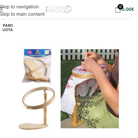
Nemokamas siuntimas į DPD paštomatus nuo 30
Skip to navigation
0
0.00
€
eur!
Skip to main content
PARD
UOTA