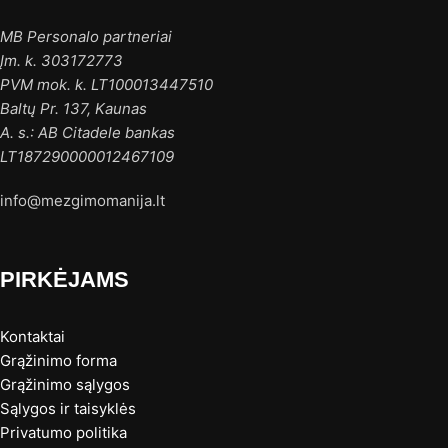
MB Personalo partneriai
Įm. k. 303172773
PVM mok. k. LT100013447510
Baltų Pr. 137, Kaunas
A. s.: AB Citadele bankas
LT187290000012467109
info@mezgimomanija.lt
PIRKĖJAMS
Kontaktai
Grąžinimo forma
Grąžinimo sąlygos
Sąlygos ir taisyklės
Privatumo politika