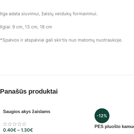
Ilga adata siuvimui, žaislų veidukų formavimui.
Ilgiai: 9 cm, 13 cm, 18 cm
*Spalvos ir atspalviai gali skirtis nuo matomų nuotraukoje.
Panašūs produktai
Saugios akys žaislams
-12%
PES pluošto kamuo
0.40
€
–
1.30
€