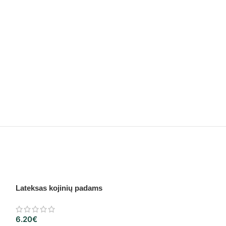
Lateksas kojinių padams
KnitPro Zing vir
9.50
€
–
11.10
€
6.20
€