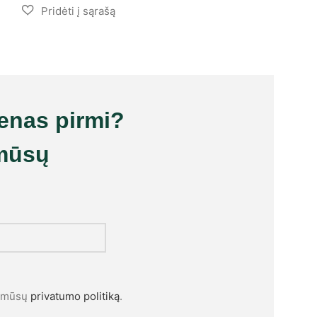
ienas pirmi?
mūsų
l mūsų
privatumo politiką
.