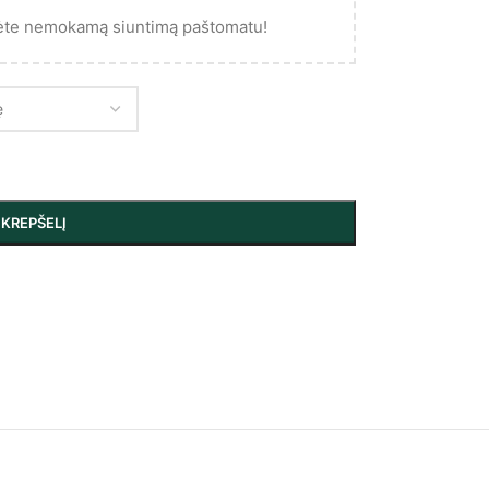
ėte nemokamą siuntimą paštomatu!
Į KREPŠELĮ