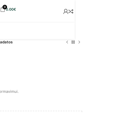
0
0.00
€
 adatos
formavimui.