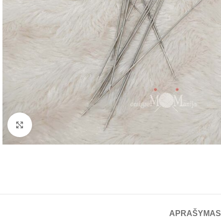
Spustelėkite, norėdami padidinti
APRAŠYMAS