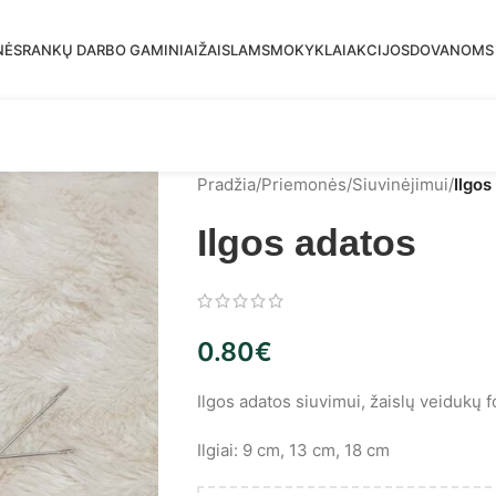
mas siuntimas į DPD paštomatus nuo 30 eur!
NĖS
RANKŲ DARBO GAMINIAI
ŽAISLAMS
MOKYKLAI
AKCIJOS
DOVANOMS
Pradžia
/
Priemonės
/
Siuvinėjimui
/
Ilgos
Ilgos adatos
0.80
€
Ilgos adatos siuvimui, žaislų veidukų 
Ilgiai: 9 cm, 13 cm, 18 cm