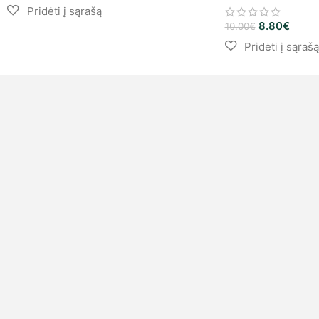
8.80
€
10.00
€