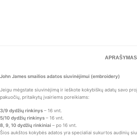
APRAŠYMAS
John James smailios adatos siuvinėjimui (embroidery)
Jeigu mėgstate siuvinėjimą ir ieškote kokybiškų adatų savo p
pakuočių, pritaikytų įvairiems poreikiams:
3/9 dydžių rinkinys
– 16 vnt.
5/10 dydžių rinkinys
– 16 vnt.
8, 9, 10 dydžių rinkiniai
– po 16 vnt.
Šios aukštos kokybės adatos yra specialiai sukurtos audinių siuvi