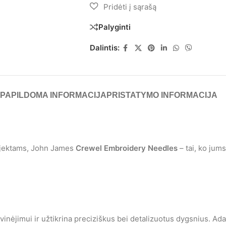
Palyginti
Dalintis:
PAPILDOMA INFORMACIJA
PRISTATYMO INFORMACIJA
rojektams, John James
Crewel Embroidery Needles
– tai, ko jums 
nėjimui ir užtikrina preciziškus bei detalizuotus dygsnius. Adatos