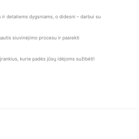
 ir detaliems dygsniams, o didesni – darbui su
autis siuvinėjimo procesu ir pasiekti
 įrankius, kurie padės jūsų idėjoms sužibėti!