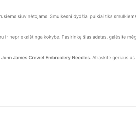
rusiems siuvinėtojams. Smulkesni dydžiai puikiai tiks smulkiems
 ir nepriekaištinga kokybe. Pasirinkę šias adatas, galėsite mėg
s
John James Crewel Embroidery Needles
. Atraskite geriausius