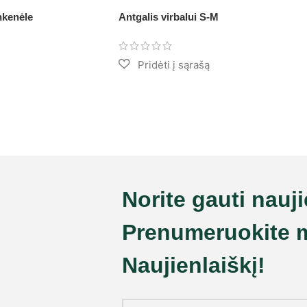
nkenėle
Antgalis virbalui S-M
Norite gauti nauj
Prenumeruokite 
Naujienlaiškį!