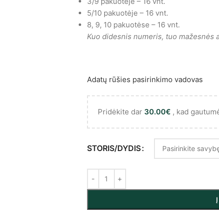
3/9 pakuotėje – 16 vnt.
5/10 pakuotėje – 16 vnt.
8, 9, 10 pakuotėse – 16 vnt.
Kuo didesnis numeris, tuo mažesnės a
Adatų rūšies pasirinkimo vadovas
Pridėkite dar
30.00
€
, kad gautum
STORIS/DYDIS