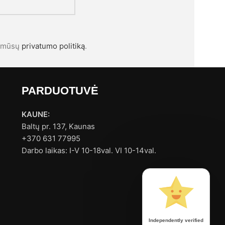
l mūsų
privatumo politiką
.
PARDUOTUVĖ
KAUNE:
Baltų pr. 137, Kaunas
+370 631 77995
Darbo laikas: I-V 10-18val. VI 10-14val.
Independently verified