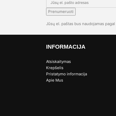
Prenumeruoti
Jūsų el. paštas bus naudojamas paga
INFORMACIJA
Atsiskaitymas
Krepšelis
Pristatymo informacija
s
Apie Mus