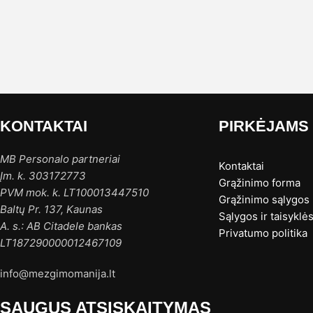
KONTAKTAI
PIRKĖJAMS
MB Personalo partneriai
Kontaktai
Įm. k. 303172773
Grąžinimo forma
PVM mok. k. LT100013447510
Grąžinimo sąlygos
Baltų Pr. 137, Kaunas
Sąlygos ir taisyklė
A. s.: AB Citadele bankas
Privatumo politika
LT187290000012467109
info@mezgimomanija.lt
SAUGUS ATSISKAITYMAS