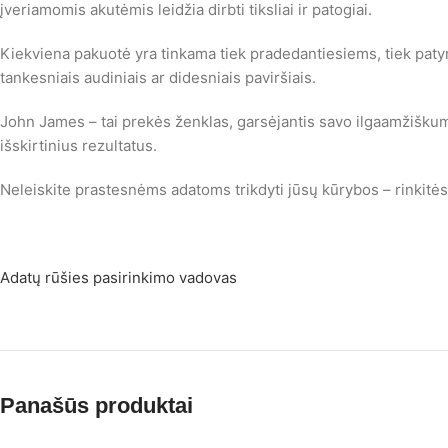
įveriamomis akutėmis leidžia dirbti tiksliai ir patogiai.
Kiekviena pakuotė yra tinkama tiek pradedantiesiems, tiek paty
tankesniais audiniais ar didesniais paviršiais.
John James – tai prekės ženklas, garsėjantis savo ilgaamžiškumu
išskirtinius rezultatus.
Neleiskite prastesnėms adatoms trikdyti jūsų kūrybos – rinkitė
Adatų rūšies pasirinkimo vadovas
Panašūs produktai