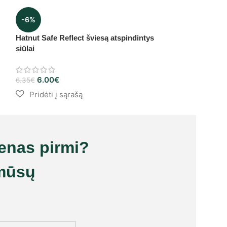
KnitPro Ginger v
-6%
8.00
€
Hatnut Safe Reflect šviesą atspindintys
siūlai
6.00
€
6.35
€
ienas pirmi?
mūsų