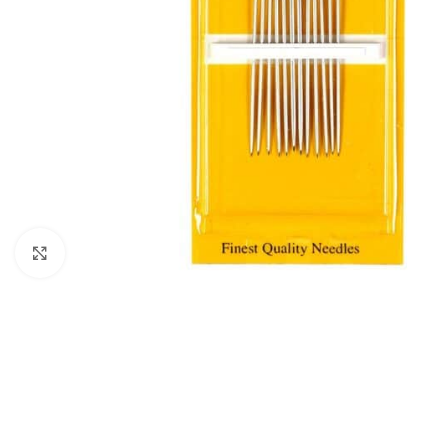
Spustelėkite, norėdami padidinti