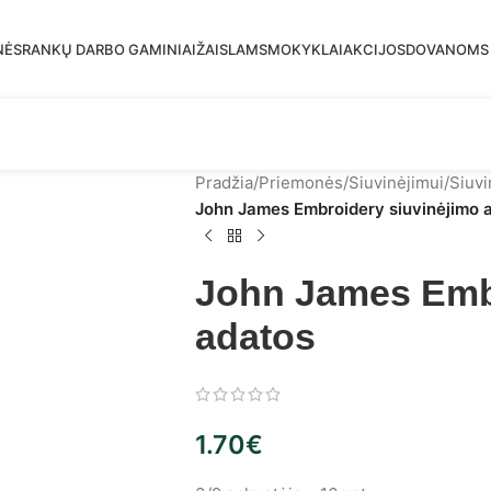
mas siuntimas į DPD paštomatus nuo 30 eur!
NĖS
RANKŲ DARBO GAMINIAI
ŽAISLAMS
MOKYKLAI
AKCIJOS
DOVANOMS
Pradžia
/
Priemonės
/
Siuvinėjimui
/
Siuvi
John James Embroidery siuvinėjimo 
John James Embr
adatos
1.70
€