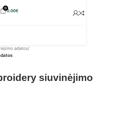
0
0.00
€
nėjimo adatos
/
adatos
oidery siuvinėjimo