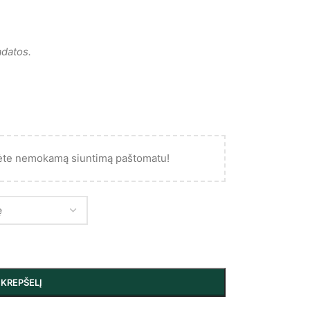
datos.
ėte nemokamą siuntimą paštomatu!
Į KREPŠELĮ