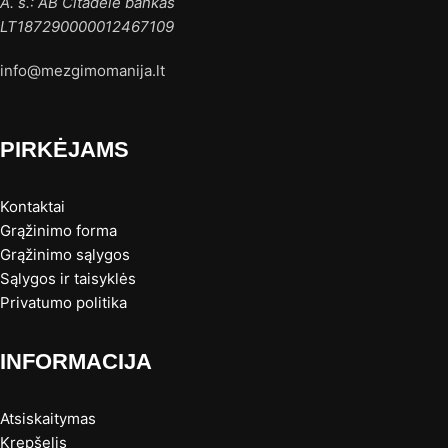
A. s.: AB Citadele bankas
LT187290000012467109
info@mezgimomanija.lt
PIRKĖJAMS
Kontaktai
Grąžinimo forma
Grąžinimo sąlygos
Sąlygos ir taisyklės
Privatumo politika
INFORMACIJA
Atsiskaitymas
Krepšelis