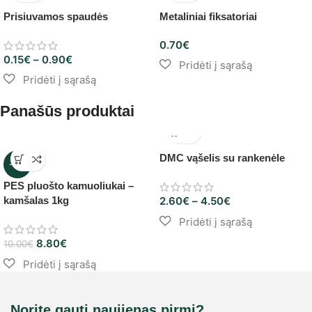
Prisiuvamos spaudės
Metaliniai fiksatoriai
0.70
€
0.15
€
–
0.90
€
Panašūs produktai
DMC vąšelis su rankenėle
-12%
PES pluošto kamuoliukai –
kamšalas 1kg
2.60
€
–
4.50
€
8.80
€
10.00
€
Norite gauti naujienas pirmi?