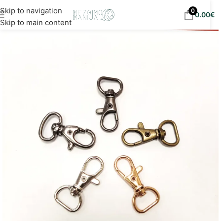
Nemokamas siuntimas į DPD paštomatus nuo 30
Skip to navigation
0
0.00
€
eur!
Skip to main content