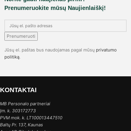
Prenumeruokite mūsų Naujienlaiškį!
Prenumeruoti
Jūsų el. paštas bus naudojamas pagal mūsų
privatumo
politiką
.
KONTAKTAI
MB Personalo partneriai
Įm. k. 303172773
PVM mok. k. LT100013447510
Baltų Pr. 137, Kaunas