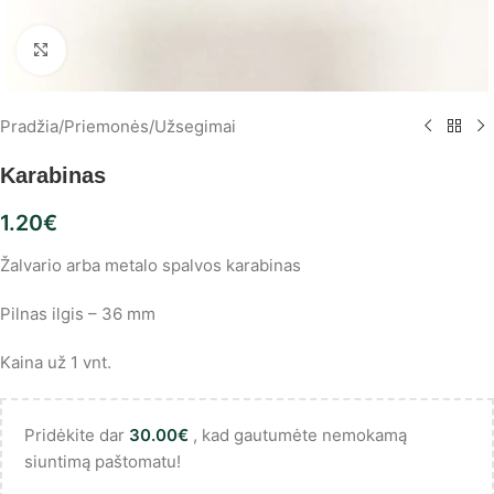
Spustelėkite, norėdami padidinti
Pradžia
/
Priemonės
/
Užsegimai
Karabinas
1.20
€
Žalvario arba metalo spalvos karabinas
Pilnas ilgis – 36 mm
Kaina už 1 vnt.
Pridėkite dar
30.00
€
, kad gautumėte nemokamą
siuntimą paštomatu!