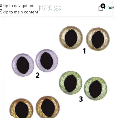
Nemokamas siuntimas į DPD paštomatus nuo 30
Skip to navigation
0
0.00
€
eur!
Skip to main content