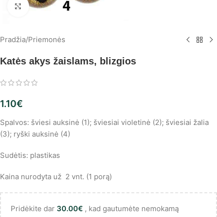
Spustelėkite, norėdami padidinti
Pradžia
/
Priemonės
Katės akys žaislams, blizgios
1.10
€
Spalvos: šviesi auksinė (1); šviesiai violetinė (2); šviesiai žalia
(3); ryški auksinė (4)
Sudėtis: plastikas
Kaina nurodyta už 2 vnt. (1 porą)
Pridėkite dar
30.00
€
, kad gautumėte nemokamą