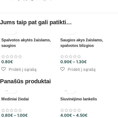
Jums taip pat gali patikti…
Spalvotos akytės žaislams,
Saugios akys žaislams,
saugios
spalvotos blizgios
0.80
€
0.90
€
–
1.30
€
Panašūs produktai
Mediniai žiedai
Siuvinėjimo lankelis
0.80
€
–
1.00
€
4.00
€
–
4.50
€