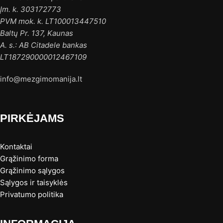
Įm. k. 303172773
PVM mok. k. LT100013447510
Baltų Pr. 137, Kaunas
A. s.: AB Citadele bankas
LT187290000012467109
info@mezgimomanija.lt
PIRKĖJAMS
Kontaktai
Grąžinimo forma
Grąžinimo sąlygos
Sąlygos ir taisyklės
Privatumo politika