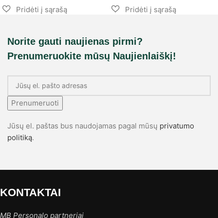
Norite gauti naujienas pirmi?
Prenumeruokite mūsų Naujienlaiškį!
Prenumeruoti
Jūsų el. paštas bus naudojamas pagal mūsų
privatumo
politiką
.
KONTAKTAI
MB Personalo partneriai