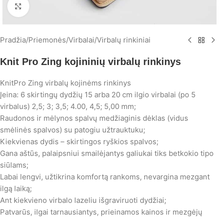
Spustelėkite, norėdami padidinti
Pradžia
/
Priemonės
/
Virbalai
/
Virbalų rinkiniai
Knit Pro Zing kojininių virbalų rinkinys
KnitPro Zing virbalų kojinėms rinkinys
Įeina: 6 skirtingų dydžių 15 arba 20 cm ilgio virbalai (po 5
virbalus) 2,5; 3; 3,5; 4.00, 4,5; 5,00 mm;
Raudonos ir mėlynos spalvų medžiaginis dėklas (vidus
smėlinės spalvos) su patogiu užtrauktuku;
Kiekvienas dydis – skirtingos ryškios spalvos;
Gana aštūs, palaipsniui smailėjantys galiukai tiks betkokio tipo
siūlams;
Labai lengvi, užtikrina komfortą rankoms, nevargina mezgant
ilgą laiką;
Ant kiekvieno virbalo lazeliu išgraviruoti dydžiai;
Patvarūs, ilgai tarnausiantys, prieinamos kainos ir mezgėjų