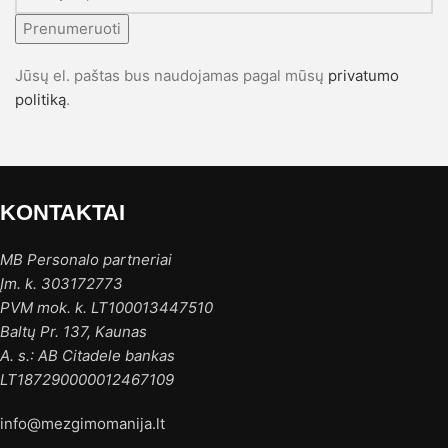
Prenumeruoti
Jūsų el. paštas bus naudojamas pagal mūsų
privatumo
politiką
.
KONTAKTAI
MB Personalo partneriai
Įm. k. 303172773
PVM mok. k. LT100013447510
Baltų Pr. 137, Kaunas
A. s.: AB Citadele bankas
LT187290000012467109
info@mezgimomanija.lt