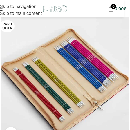
Nemokamas siuntimas į DPD paštomatus nuo 30
Skip to navigation
0
0.00
€
eur!
Skip to main content
PARD
UOTA