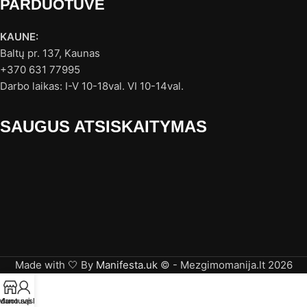
PARDUOTUVĖ
KAUNE:
Baltų pr. 137, Kaunas
+370 631 77995
Darbo laikas: I-V 10-18val. VI 10-14val.
SAUGUS ATSISKAITYMAS
Made with 🤍 By
Manifesta.uk
© - Mezgimomanija.lt 2026
rduotuvė
Mano sąskaita