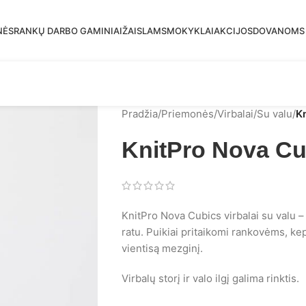
mas siuntimas į DPD paštomatus nuo 30 eur!
NĖS
RANKŲ DARBO GAMINIAI
ŽAISLAMS
MOKYKLAI
AKCIJOS
DOVANOMS
Pradžia
/
Priemonės
/
Virbalai
/
Su valu
/
Kn
KnitPro Nova Cub
KnitPro Nova Cubics virbalai su valu – t
ratu. Puikiai pritaikomi rankovėms, kep
vientisą mezginį.
Virbalų storį ir valo ilgį galima rinktis.