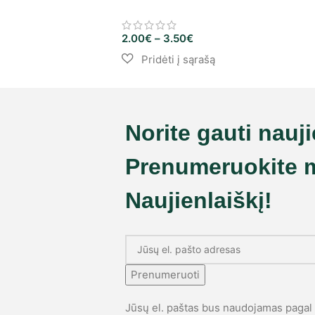
2.00
€
–
3.50
€
Norite gauti nauj
Prenumeruokite 
Naujienlaiškį!
Prenumeruoti
Jūsų el. paštas bus naudojamas paga