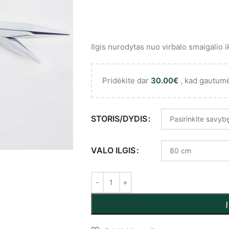
Ilgis nurodytas nuo virbalo smaigalio ik
Pridėkite dar
30.00
€
, kad gautum
STORIS/DYDIS
VALO ILGIS