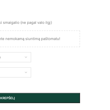
i smaigalio (ne pagal valo ilgį)
ėte nemokamą siuntimą paštomatu!
Į KREPŠELĮ