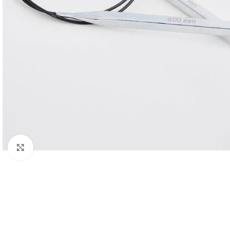
Spustelėkite, norėdami padidinti