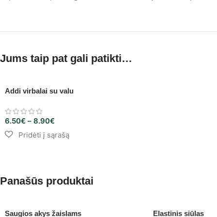
Jums taip pat gali patikti…
Addi virbalai su valu
6.50
€
–
8.90
€
Panašūs produktai
Saugios akys žaislams
Elastinis siūlas