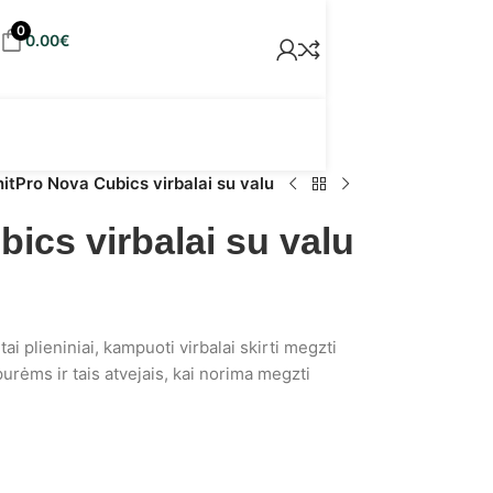
0
0.00
€
itPro Nova Cubics virbalai su valu
ics virbalai su valu
ai plieniniai, kampuoti virbalai skirti megzti
urėms ir tais atvejais, kai norima megzti