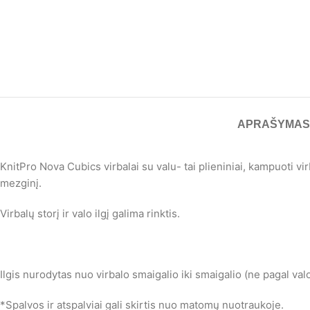
APRAŠYMAS
KnitPro Nova Cubics virbalai su valu- tai plieniniai, kampuoti vir
mezginį.
Virbalų storį ir valo ilgį galima rinktis.
Ilgis nurodytas nuo virbalo smaigalio iki smaigalio (ne pagal valo
*Spalvos ir atspalviai gali skirtis nuo matomų nuotraukoje.