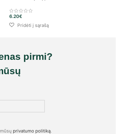
6.20
€
8.30
€
–
9.20
€
ienas pirmi?
mūsų
l mūsų
privatumo politiką
.