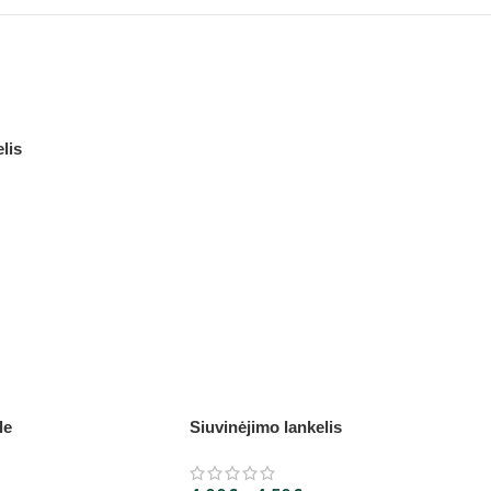
lis
le
Siuvinėjimo lankelis