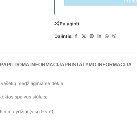
Palyginti
Dalintis:
PAPILDOMA INFORMACIJA
PRISTATYMO INFORMACIJA
ų vąšelių medžiaginiame dėkle.
kokios spalvos siūlais;
; 6 mm dydžiai (viso 9 vnt);