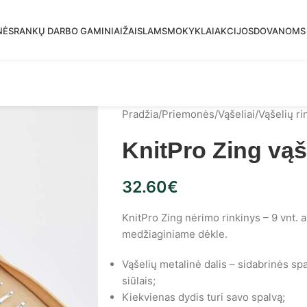
mas siuntimas į DPD paštomatus nuo 30 eur!
NĖS
RANKŲ DARBO GAMINIAI
ŽAISLAMS
MOKYKLAI
AKCIJOS
DOVANOMS
Pradžia
/
Priemonės
/
Vąšeliai
/
Vąšelių ri
KnitPro Zing vąš
32.60
€
KnitPro Zing nėrimo rinkinys – 9 vnt. 
medžiaginiame dėkle.
Vąšelių metalinė dalis – sidabrinės sp
siūlais;
Kiekvienas dydis turi savo spalvą;