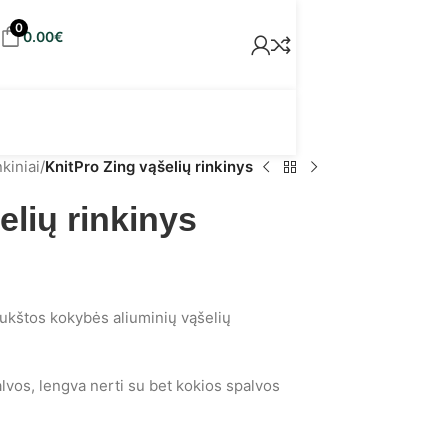
0
0.00
€
nkiniai
/
KnitPro Zing vąšelių rinkinys
elių rinkinys
aukštos kokybės aliuminių vąšelių
alvos, lengva nerti su bet kokios spalvos