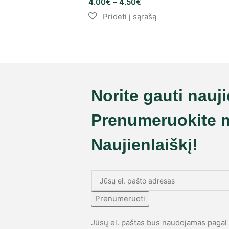
4.00
€
–
4.50
€
Norite gauti nauj
Prenumeruokite 
Naujienlaiškį!
Prenumeruoti
Jūsų el. paštas bus naudojamas paga