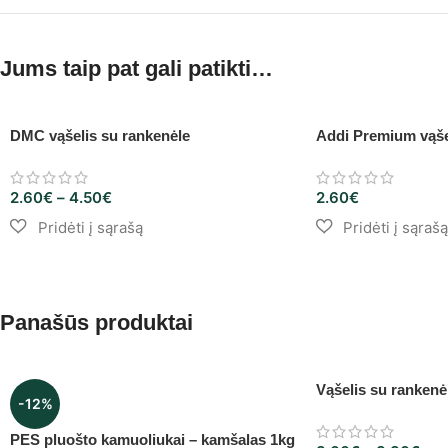
Jums taip pat gali patikti…
DMC vąšelis su rankenėle
Addi Premium vąše
2.60
€
–
4.50
€
2.60
€
Panašūs produktai
Vąšelis su rankenė
-12%
PES pluošto kamuoliukai – kamšalas 1kg