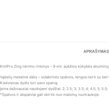
APRAŠYMAS
KnitPro Zing nėrimo rinkinys – 9 vnt. aukštos kokybės aliumini
Vąšelių metalinė dalis – sidabrinės spalvos, lengva nerti su bet 
Kiekvienas dydis turi savo spalvą;
Įeina dažniausiai naudojami dydžiai: 2; 2.5; 3; 3.5; 4; 4.5; 5; 5.5
*Spalvos ir atspalviai gali skirtis nuo matomų nuotraukoje.