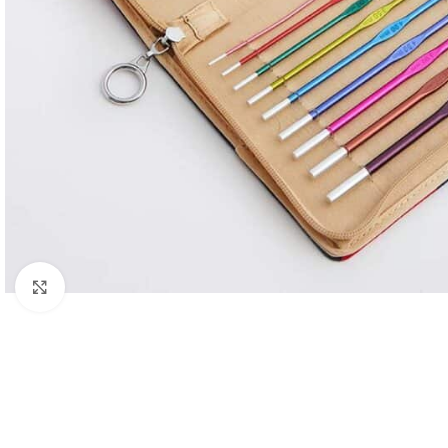
Spustelėkite, norėdami padidinti