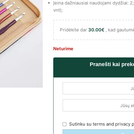
Įeina dažniausiai naudojami dydžiai: 2; 
vnt);
Pridėkite dar
30.00
€
, kad gautum
Neturime
Pranešti kai prek
Sutinku su
terms
and
privacy p