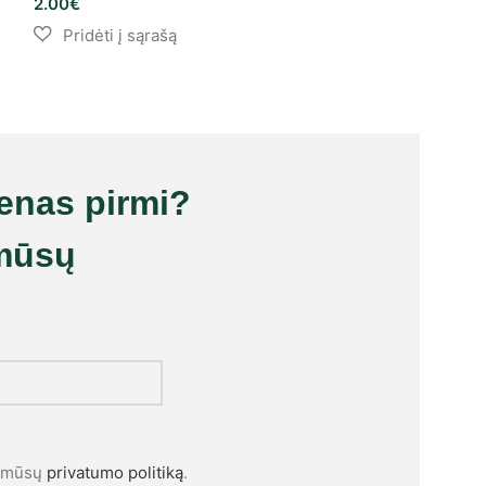
2.00
€
ienas pirmi?
mūsų
l mūsų
privatumo politiką
.