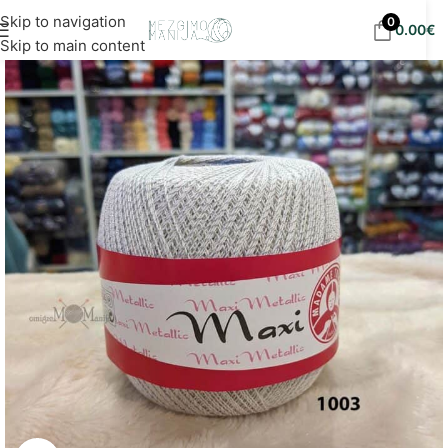
Nemokamas siuntimas į DPD paštomatus nuo 30
Skip to navigation
0
0.00
€
eur!
Skip to main content