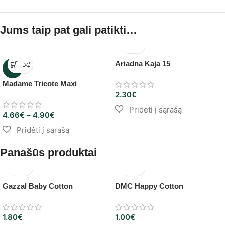
Jums taip pat gali patikti…
Ariadna Kaja 15
-5%
Madame Tricote Maxi
2.30
€
4.66
€
–
4.90
€
Panašūs produktai
Gazzal Baby Cotton
DMC Happy Cotton
1.80
€
1.00
€