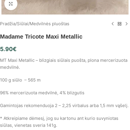
Spustelėkite, norėdami padidinti
Pradžia
/
Siūlai
/
Medvilnės pluoštas
Madame Tricote Maxi Metallic
5.90
€
MT Maxi Metallic – blizgiais siūlais puošta, plona mercerizuota
medvilnė.
100 g siūlo – 565 m
96% mercerizuota medvilnė, 4% blizgutis
Gamintojas rekomenduoja 2 – 2,25 virbalus arba 1,5 mm vąšelį.
* Atkreipiame dėmesį, jog su kartonu ant kurio suvyniotas
siūlas, vienetas sveria 141g.