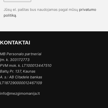
Jūsų el. paštas bus naudojamas pagal mūsų
privatumo
politiką
.
KONTAKTAI
MB Personalo partneriai
Įm. k. 303172773
PVM mok. k. LT100013447510
Baltų Pr. 137, Kaunas
A. s.: AB Citadele bankas
LT187290000012467109
info@mezgimomanija.lt