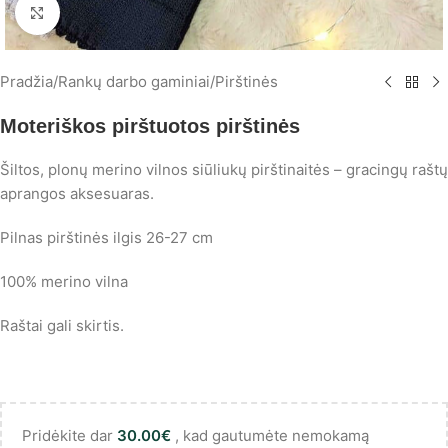
Spustelėkite, norėdami padidinti
Pradžia
/
Rankų darbo gaminiai
/
Pirštinės
Moteriškos pirštuotos pirštinės
Šiltos, plonų merino vilnos siūliukų pirštinaitės – gracingų raštų
aprangos aksesuaras.
Pilnas pirštinės ilgis 26-27 cm
100% merino vilna
Raštai gali skirtis.
Pridėkite dar
30.00
€
, kad gautumėte nemokamą