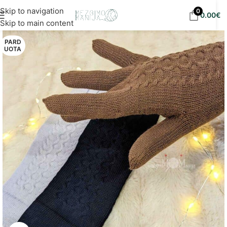
Nemokamas siuntimas į DPD paštomatus nuo 30
Skip to navigation
0
0.00
€
eur!
Skip to main content
PARD
UOTA