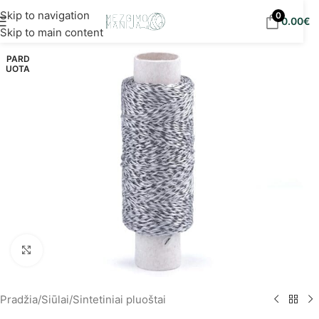
Nemokamas siuntimas į DPD paštomatus nuo 30
Skip to navigation
0
0.00
€
eur!
Skip to main content
PARD
UOTA
Spustelėkite, norėdami padidinti
Pradžia
/
Siūlai
/
Sintetiniai pluoštai