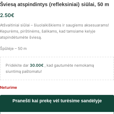
Šviesą atspindintys (refleksiniai) siūlai, 50 m
2.50
€
Atšvaitiniai siūlai – šiuolaikiškiems ir saugiems aksesuarams!
Kepurėms, pirštinėms, šalikams, kad tamsiame kelyje
atspindėtumėte šviesą.
Špūlėje – 50 m
Pridėkite dar
30.00
€
, kad gautumėte nemokamą
siuntimą paštomatu!
Neturime
Pranešti kai prekę vėl turėsime sandėlyje