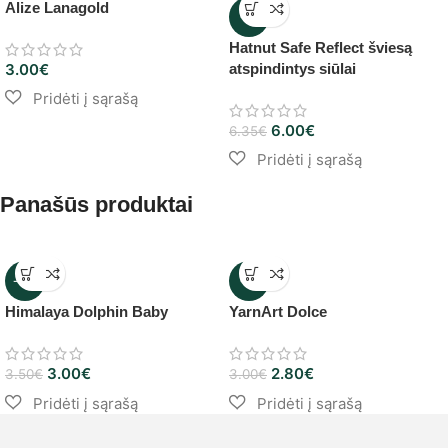
Alize Lanagold
-6%
Hatnut Safe Reflect šviesą
3.00
€
atspindintys siūlai
6.00
€
6.35
€
Panašūs produktai
-14%
-7%
Himalaya Dolphin Baby
YarnArt Dolce
3.00
€
2.80
€
3.50
€
3.00
€