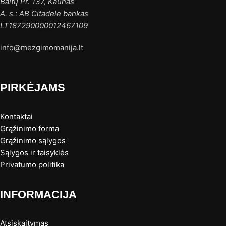
Baltų Pr. 137, Kaunas
A. s.: AB Citadele bankas
LT187290000012467109
info@mezgimomanija.lt
PIRKĖJAMS
Kontaktai
Grąžinimo forma
Grąžinimo sąlygos
Sąlygos ir taisyklės
Privatumo politika
INFORMACIJA
Atsiskaitymas