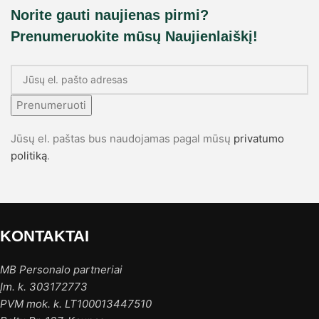
Norite gauti naujienas pirmi?
Prenumeruokite mūsų Naujienlaiškį!
Prenumeruoti
Jūsų el. paštas bus naudojamas pagal mūsų
privatumo
politiką
.
KONTAKTAI
MB Personalo partneriai
Įm. k. 303172773
PVM mok. k. LT100013447510