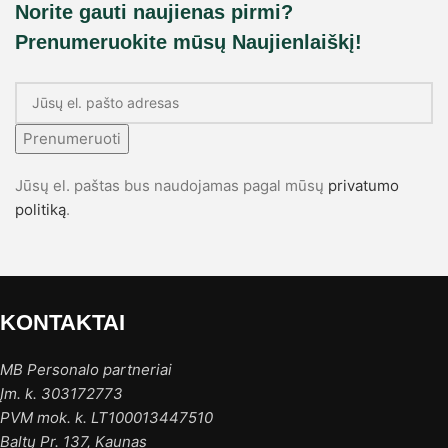
Norite gauti naujienas pirmi?
Prenumeruokite mūsų Naujienlaiškį!
Prenumeruoti
Jūsų el. paštas bus naudojamas pagal mūsų
privatumo
politiką
.
KONTAKTAI
MB Personalo partneriai
Įm. k. 303172773
PVM mok. k. LT100013447510
Baltų Pr. 137, Kaunas