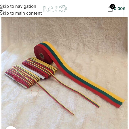
Nemokamas siuntimas į DPD paštomatus nuo 30
Skip to navigation
0
0.00
€
eur!
Skip to main content