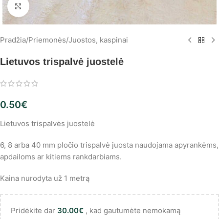
Spustelėkite, norėdami padidinti
Pradžia
/
Priemonės
/
Juostos, kaspinai
Lietuvos trispalvė juostelė
0.50
€
Lietuvos trispalvės juostelė
6, 8 arba 40 mm pločio trispalvė juosta naudojama apyrankėms,
apdailoms ar kitiems rankdarbiams.
Kaina nurodyta už 1 metrą
Pridėkite dar
30.00
€
, kad gautumėte nemokamą