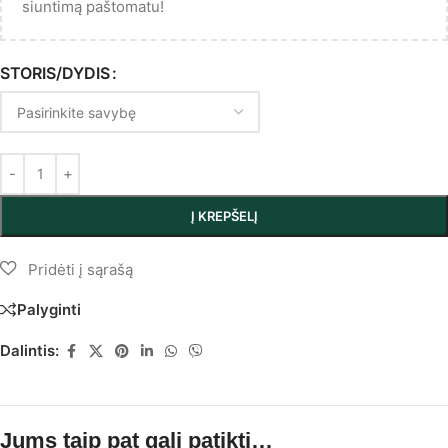
siuntimą paštomatu!
STORIS/DYDIS
Į KREPŠELĮ
Palyginti
Dalintis:
Jums taip pat gali patikti…