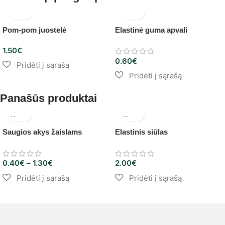
Pom-pom juostelė
Elastinė guma apvali
1.50
€
0.60
€
Panašūs produktai
Saugios akys žaislams
Elastinis siūlas
0.40
€
–
1.30
€
2.00
€