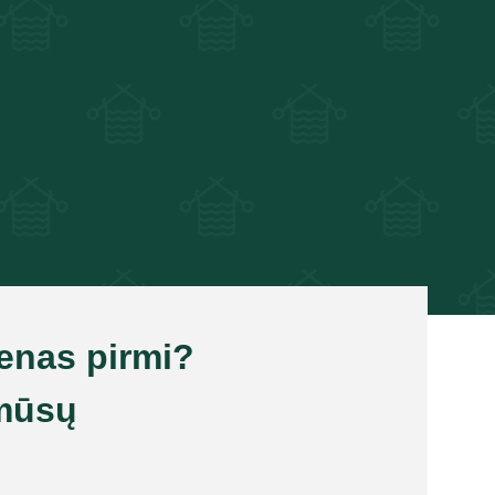
ienas pirmi?
mūsų