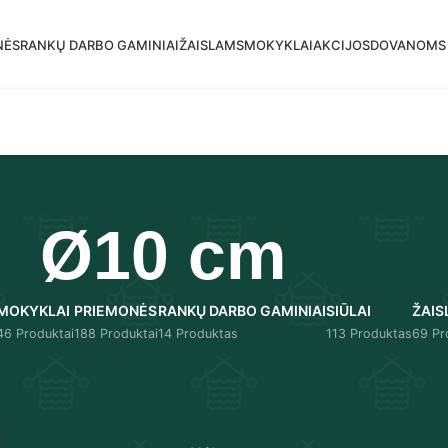
mas siuntimas į DPD paštomatus nuo 30 eur!
NĖS
RANKŲ DARBO GAMINIAI
ŽAISLAMS
MOKYKLAI
AKCIJOS
DOVANOMS
Ø10 cm
MOKYKLAI
PRIEMONĖS
RANKŲ DARBO GAMINIAI
SIŪLAI
ŽAIS
46 Produktai
188 Produktai
14 Produktas
113 Produktas
69 Pr
Rodyti
9
12
s