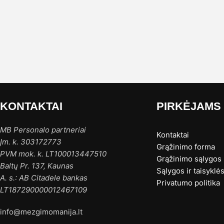
KONTAKTAI
PIRKĖJAMS
MB Personalo partneriai
Kontaktai
Įm. k. 303172773
Grąžinimo forma
PVM mok. k. LT100013447510
Grąžinimo sąlygos
Baltų Pr. 137, Kaunas
Sąlygos ir taisyklė
A. s.: AB Citadele bankas
Privatumo politika
LT187290000012467109
info@mezgimomanija.lt