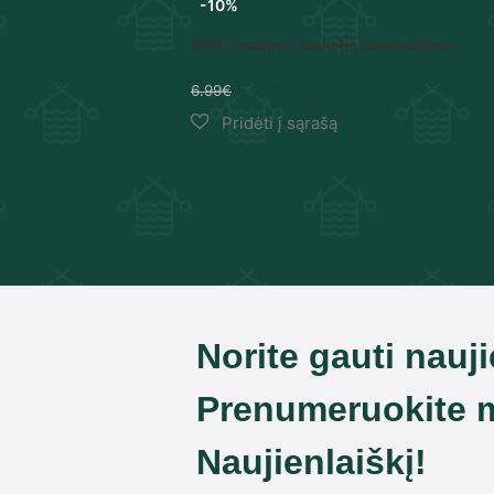
-10%
DMC medinis lankelis siuvinėjimui
6.29
€
6.99
€
Norite gauti nauj
Prenumeruokite 
Naujienlaiškį!