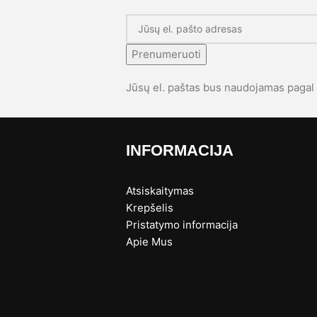
Prenumeruoti
Jūsų el. paštas bus naudojamas paga
INFORMACIJA
Atsiskaitymas
Krepšelis
Pristatymo informacija
s
Apie Mus