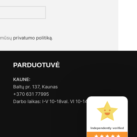
l mūsų
privatumo politiką
.
PARDUOTUVĖ
KAUNE:
Baltų pr. 137, Kaunas
+370 631 77995
Darbo laikas: I-V 10-18val. VI 10-14val.
Independently verified