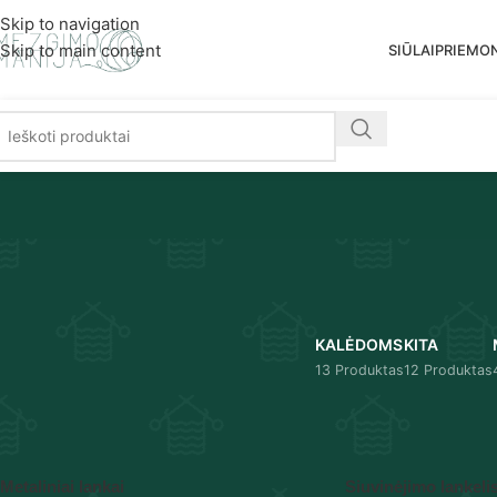
Nemoka
Skip to navigation
Skip to main content
SIŪLAI
PRIEMO
KALĖDOMS
KITA
13 Produktas
12 Produktas
Pradžia
/
Produkto Skersmuo
/
Ø10 cm
Metaliniai lankai
Siuvinėjimo lankeli