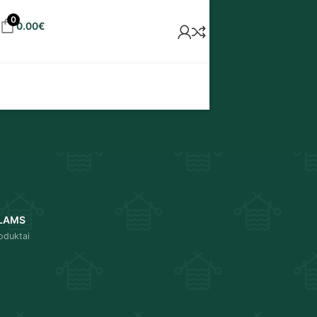
0
0.00
€
LAMS
oduktai
18
24