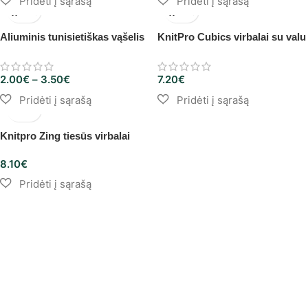
Aliuminis tunisietiškas vąšelis
KnitPro Cubics virbalai su valu
2.00
€
–
3.50
€
7.20
€
Knitpro Zing tiesūs virbalai
8.10
€