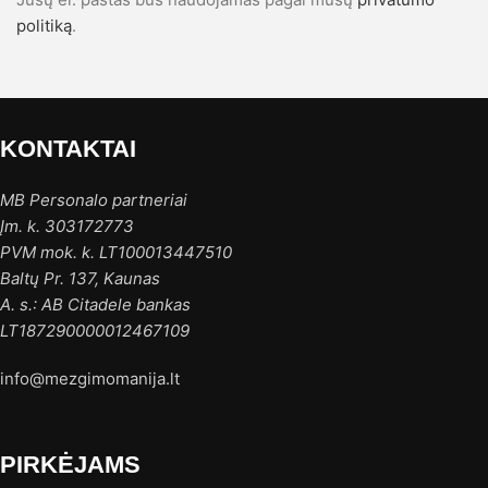
politiką
.
KONTAKTAI
MB Personalo partneriai
Įm. k. 303172773
PVM mok. k. LT100013447510
Baltų Pr. 137, Kaunas
A. s.: AB Citadele bankas
LT187290000012467109
info@mezgimomanija.lt
PIRKĖJAMS