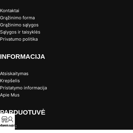
Kontaktai
Grąžinimo forma
Grąžinimo sąlygos
Sąlygos ir taisyklės
Privatumo politika
INFORMACIJA
Atsiskaitymas
Krepšelis
Pristatymo informacija
Apie Mus
PARDUOTUVĖ
rduotuvė
Mano sąskaita
KAUNE: