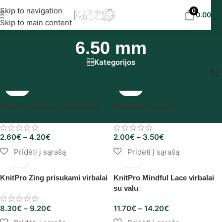
Nemokamas siuntimas į DPD paštomatus nuo 30
Skip to navigation
0
0.00
€
eur!
Skip to main content
6.50 mm
Kategorijos
Pradžia
/
Produkto Storis/dydis
/
6.50 mm
KnitPro vąšelis su rankenėle
Metaliniai virbalai
2.60
€
–
4.20
€
2.00
€
–
3.50
€
KnitPro Zing prisukami virbalai
KnitPro Mindful Lace virbalai
su valu
8.30
€
–
9.20
€
11.70
€
–
14.20
€