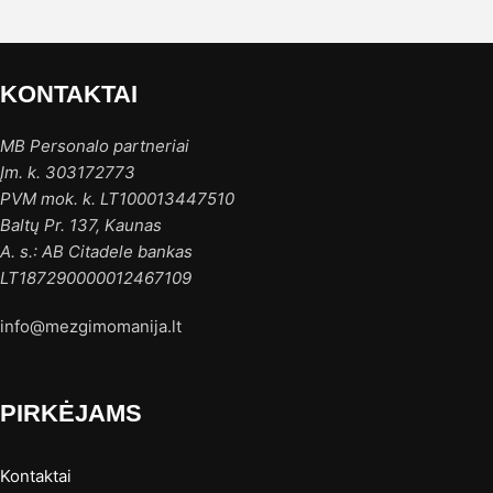
KONTAKTAI
MB Personalo partneriai
Įm. k. 303172773
PVM mok. k. LT100013447510
Baltų Pr. 137, Kaunas
A. s.: AB Citadele bankas
LT187290000012467109
info@mezgimomanija.lt
PIRKĖJAMS
Kontaktai