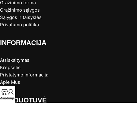
Grąžinimo forma
Grąžinimo sąlygos
Sąlygos ir taisyklės
Privatumo politika
INFORMACIJA
Atsiskaitymas
Krepšelis
Pristatymo informacija
Apie Mus
rduotuvė
Mano sąskaita
PARDUOTUVĖ
KAUNE:
Baltų pr. 137, Kaunas
+370 631 77995
Darbo laikas: I-V 10-18val. VI 10-14val.