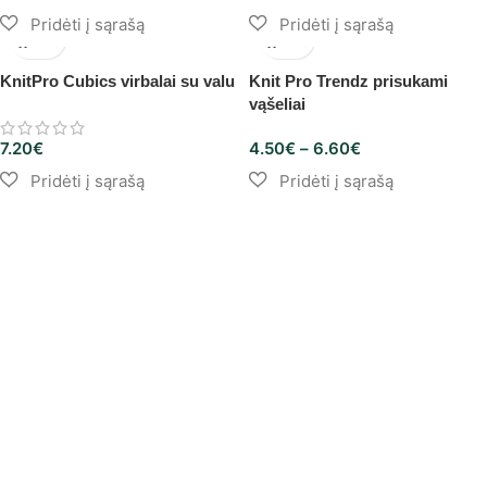
KnitPro Cubics virbalai su valu
Knit Pro Trendz prisukami
vąšeliai
7.20
€
4.50
€
–
6.60
€