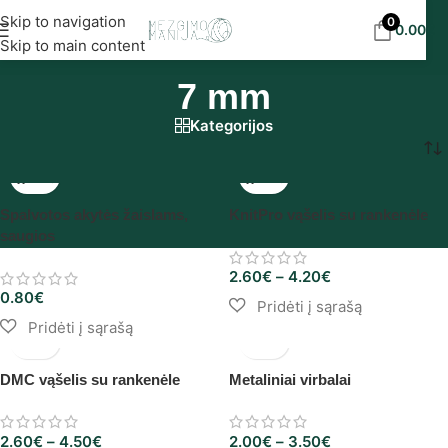
Nemokamas siuntimas į DPD paštomatus nuo 30
Skip to navigation
0
0.00
€
eur!
Skip to main content
7 mm
Kategorijos
Pradžia
/
Produkto Storis/dydis
/
7 mm
Spalvotos akytės žaislams,
KnitPro vąšelis su rankenėle
saugios
2.60
€
–
4.20
€
0.80
€
DMC vąšelis su rankenėle
Metaliniai virbalai
2.60
€
–
4.50
€
2.00
€
–
3.50
€