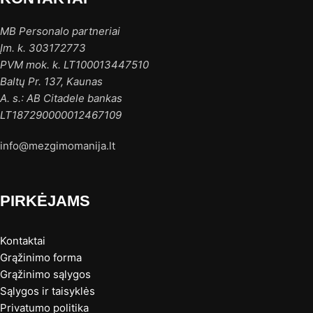
MB Personalo partneriai
Įm. k. 303172773
PVM mok. k. LT100013447510
Baltų Pr. 137, Kaunas
A. s.: AB Citadele bankas
LT187290000012467109
info@mezgimomanija.lt
PIRKĖJAMS
Kontaktai
Grąžinimo forma
Grąžinimo sąlygos
Sąlygos ir taisyklės
Privatumo politika