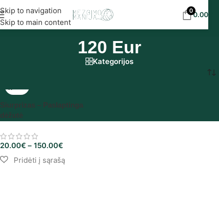
Nemokamas siuntimas į DPD paštomatus nuo 30
Skip to navigation
0
0.00
€
eur!
Skip to main content
120 Eur
Kategorijos
Pradžia
/
Produkto Suma
/
120 Eur
Siurprizas – Paslaptinga
dėžutė
20.00
€
–
150.00
€