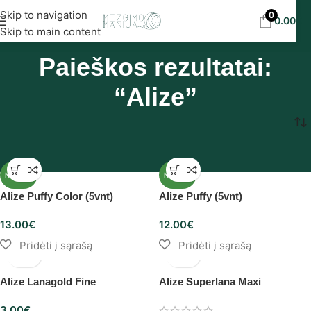
Nemokamas siuntimas į DPD paštomatus nuo 30
Skip to navigation
0
0.00
€
eur!
Skip to main content
Paieškos rezultatai:
“Alize”
Pradžia
/
Shop
/
Paieškos rezultatai pagal “Alize”
NAUJAS
NAUJAS
Alize Puffy Color (5vnt)
Alize Puffy (5vnt)
13.00
€
12.00
€
Alize Lanagold Fine
Alize Superlana Maxi
3.00
€