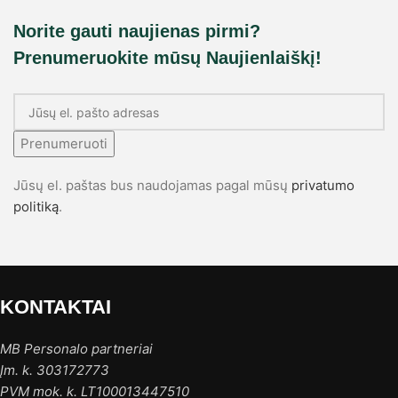
Norite gauti naujienas pirmi?
Prenumeruokite mūsų Naujienlaiškį!
Prenumeruoti
Jūsų el. paštas bus naudojamas pagal mūsų
privatumo
politiką
.
KONTAKTAI
MB Personalo partneriai
Įm. k. 303172773
PVM mok. k. LT100013447510