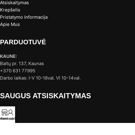
Atsiskaitymas
Krepšelis
Pristatymo informacija
Apie Mus
PARDUOTUVĖ
KAUNE:
Baltų pr. 137, Kaunas
+370 631 77995
Darbo laikas: I-V 10-18val. VI 10-14val.
SAUGUS ATSISKAITYMAS
rduotuvė
Mano sąskaita