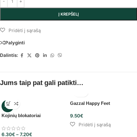
Į KREPŠELĮ
Palyginti
Dalintis:
Jums taip pat gali patikti…
Gazzal Happy Feet
-10%
Kojinių blokatoriai
9.50
€
6.30
€
–
7.20
€