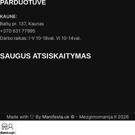
PARDUOTUVĖ
KAUNE:
Baltų pr. 137, Kaunas
+370 631 77995
Darbo laikas: I-V 10-18val. VI 10-14val.
SAUGUS ATSISKAITYMAS
Made with 🤍 By
Manifesta.uk
© - Mezgimomanija.lt 2026
rduotuvė
Mano sąskaita