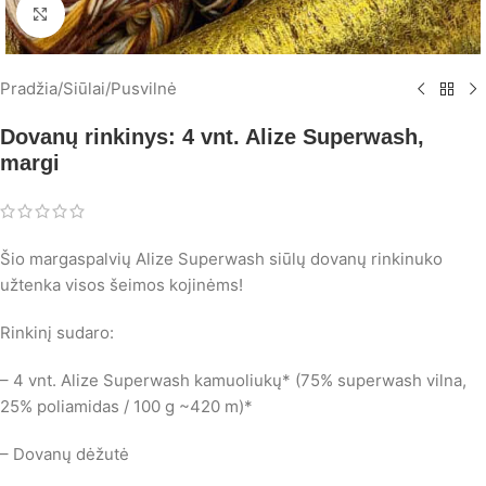
Spustelėkite, norėdami padidinti
Pradžia
/
Siūlai
/
Pusvilnė
Dovanų rinkinys: 4 vnt. Alize Superwash,
margi
Šio margaspalvių Alize Superwash siūlų dovanų rinkinuko
užtenka visos šeimos kojinėms!
Rinkinį sudaro:
– 4 vnt. Alize Superwash kamuoliukų* (75% superwash vilna,
25% poliamidas / 100 g ~420 m)*
– Dovanų dėžutė