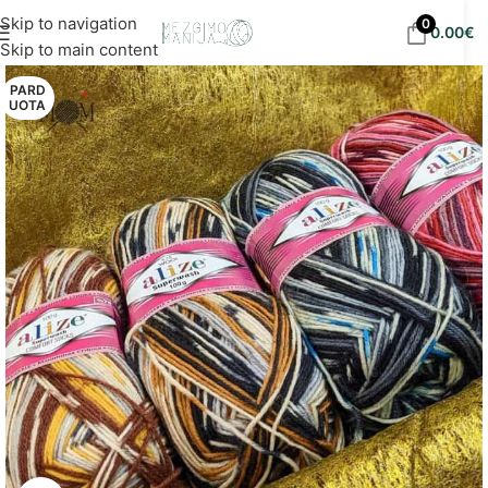
Nemokamas siuntimas į DPD paštomatus nuo 30
Skip to navigation
0
0.00
€
eur!
Skip to main content
PARD
UOTA