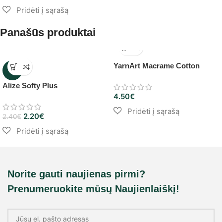
Panašūs produktai
YarnArt Macrame Cotton
-8%
Alize Softy Plus
4.50
€
2.20
€
2.40
€
Norite gauti naujienas pirmi?
Prenumeruokite mūsų Naujienlaiškį!