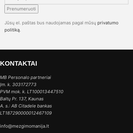
Prenumeruoti
Jūsų el. paštas bus naudojamas pagal mūsų
privatumo
politiką
.
KONTAKTAI
MB Personalo partneriai
Įm. k. 303172773
PVM mok. k. LT100013447510
Baltų Pr. 137, Kaunas
A. s.: AB Citadele bankas
LT187290000012467109
info@mezgimomanija.lt