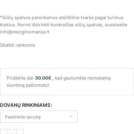
*Siūlų spalvos parenkamos atsitiktine tvarka pagal turimus
kiekius. Norint išsirinkti konkrečias siūlų spalvas, susisiekite
info@mezgimomanija.lt
Skalbti rankomis.
Pridėkite dar
30.00
€
, kad gautumėte nemokamą
siuntimą paštomatu!
DOVANŲ RINKINIAMS