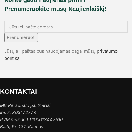
Prenumeruokite mūsų Naujienlaiškį!
Prenumeruoti
Jūsų el. paštas bus naudojamas pagal mūsų
privatumo
politiką
.
KONTAKTAI
MB Personalo partneriai
Įm. k. 303172773
PVM mok. k. LT100013447510
Baltų Pr. 137, Kaunas