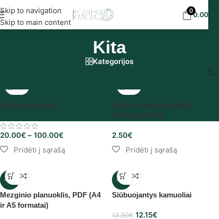
Nemokamas siuntimas į DPD paštomatus nuo 30
Skip to navigation
0
0.00
€
eur!
Skip to main content
Kita
Kategorijos
Pradžia
/
Kita
Dovanų kuponas
Spalvotų akių žymeklių
rinkinys (20vnt)
20.00
€
–
100.00
€
2.50
€
-25%
-10%
Mezginio planuoklis, PDF (A4
Siūbuojantys kamuoliai
ir A5 formatai)
12.15
€
13.50
€