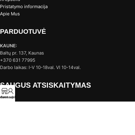
Pristatymo informacija
Apie Mus
PARDUOTUVĖ
KAUNE:
Baltų pr. 137, Kaunas
+370 631 77995
Darbo laikas: I-V 10-18val. VI 10-14val.
SAUGUS ATSISKAITYMAS
rduotuvė
Mano sąskaita