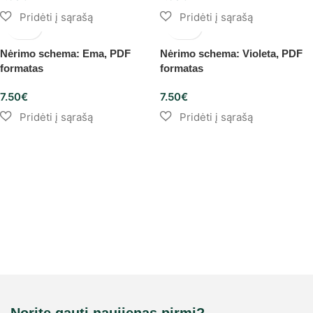
Nėrimo schema: Ema, PDF
Nėrimo schema: Violeta, PDF
formatas
formatas
7.50
€
7.50
€
Norite gauti naujienas pirmi?