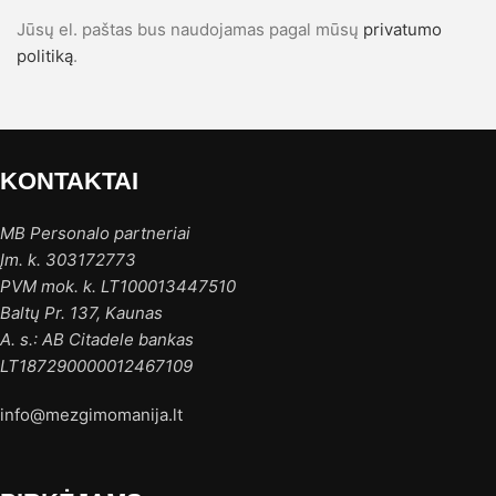
Jūsų el. paštas bus naudojamas pagal mūsų
privatumo
politiką
.
KONTAKTAI
MB Personalo partneriai
Įm. k. 303172773
PVM mok. k. LT100013447510
Baltų Pr. 137, Kaunas
A. s.: AB Citadele bankas
LT187290000012467109
info@mezgimomanija.lt