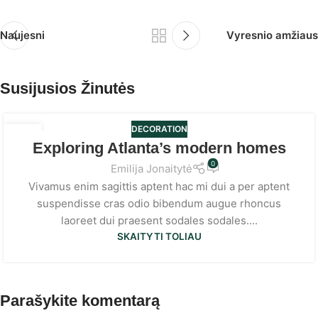
Naujesni
Vyresnio amžiaus
Susijusios Žinutės
DECORATION
23
Exploring Atlanta’s modern homes
LIE
0
Emilija Jonaitytė
Vivamus enim sagittis aptent hac mi dui a per aptent
suspendisse cras odio bibendum augue rhoncus
laoreet dui praesent sodales sodales....
SKAITYTI TOLIAU
Parašykite komentarą