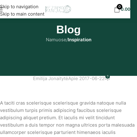
Nemokamas siuntimas į DPD paštomatus nuo 30
Skip to navigation
0
0.00
€
eur!
Skip to main content
Blog
Namuose
/
Inspiration
INSPIRATION
Minimalist Japanese-inspired
furniture
0
Emilija Jonaitytė
Apie 2017-06-22
A taciti cras scelerisque scelerisque gravida natoque nulla
vestibulum turpis primis adipiscing faucibus scelerisque
adipiscing aliquet pretium. Et iaculis mi velit tincidunt
vestibulum a duis tempor non magna ultrices porta malesuada
ullamcorper scelerisque parturient himenaeos iaculis