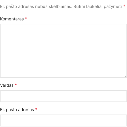
*
El. pašto adresas nebus skelbiamas.
Būtini laukeliai pažymėti
*
Komentaras
*
Vardas
*
El. pašto adresas