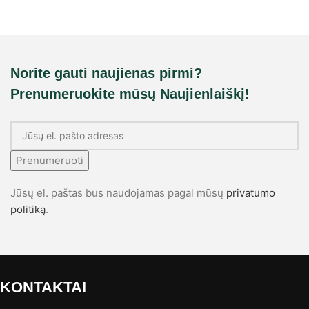
Norite gauti naujienas pirmi?
Prenumeruokite mūsų Naujienlaiškį!
Prenumeruoti
Jūsų el. paštas bus naudojamas pagal mūsų
privatumo
politiką
.
KONTAKTAI