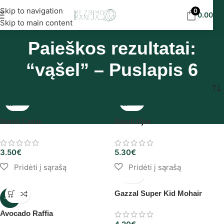
Nemokamas siuntimas į DPD paštomatus nuo 30
Skip to navigation
0
0.00
€
eur!
Skip to main content
Paieškos rezultatai:
“vąšel” – Puslapis 6
Pradžia
/
Shop
/
Paieškos rezultatai pagal “vąšel”
/
Puslapis 6
Stenli Cairo
Stenli Ajur
3.50
€
5.30
€
Gazzal Super Kid Mohair
-18%
Avocado Raffia