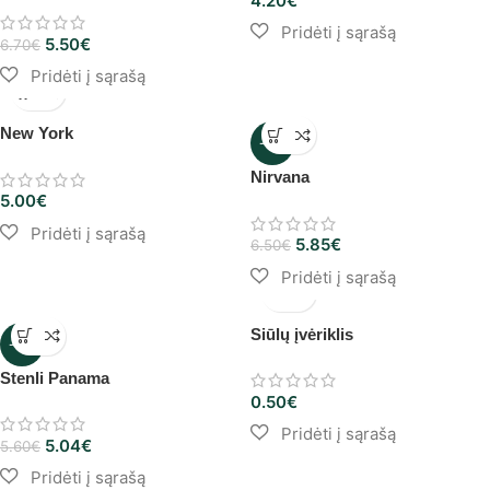
4.20
€
5.50
€
6.70
€
New York
-10%
Nirvana
5.00
€
5.85
€
6.50
€
Siūlų įvėriklis
-10%
Stenli Panama
0.50
€
5.04
€
5.60
€