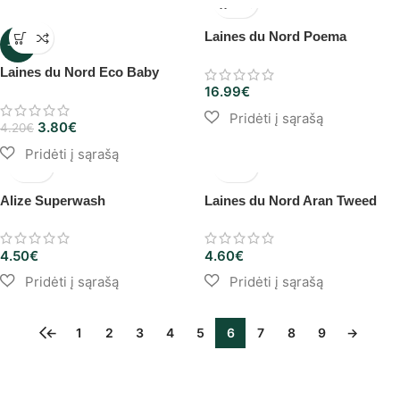
Laines du Nord Poema
-10%
Laines du Nord Eco Baby
16.99
€
3.80
€
4.20
€
Alize Superwash
Laines du Nord Aran Tweed
4.50
€
4.60
€
←
1
2
3
4
5
6
7
8
9
→