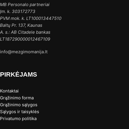
MB Personalo partneriai
Įm. k. 303172773
PVM mok. k. LT100013447510
Baltų Pr. 137, Kaunas
A. s.: AB Citadele bankas
LT187290000012467109
info@mezgimomanija.lt
PIRKĖJAMS
Kontaktai
Grąžinimo forma
Grąžinimo sąlygos
Sąlygos ir taisyklės
Privatumo politika