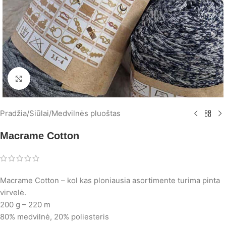
Spustelėkite, norėdami padidinti
Pradžia
/
Siūlai
/
Medvilnės pluoštas
Macrame Cotton
Macrame Cotton – kol kas ploniausia asortimente turima pinta
virvelė.
200 g – 220 m
80% medvilnė, 20% poliesteris