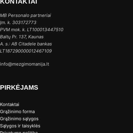
KONTAKTAI
MB Personalo partneriai
Įm. k. 303172773
PVM mok. k. LT100013447510
Baltų Pr. 137, Kaunas
A. s.: AB Citadele bankas
LT187290000012467109
info@mezgimomanija.lt
PIRKĖJAMS
Kontaktai
Grąžinimo forma
Grąžinimo sąlygos
Sąlygos ir taisyklės
Privatumo politika