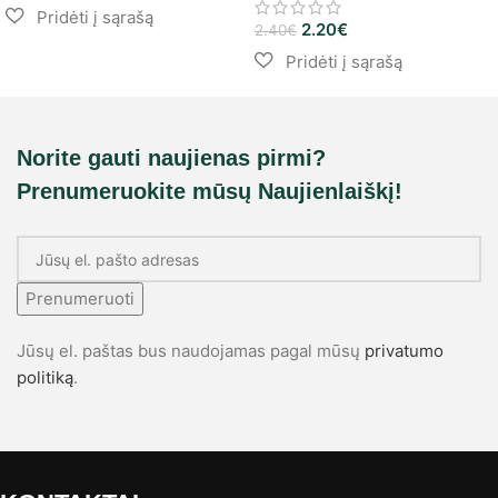
2.20
€
2.40
€
Norite gauti naujienas pirmi?
Prenumeruokite mūsų Naujienlaiškį!
Prenumeruoti
Jūsų el. paštas bus naudojamas pagal mūsų
privatumo
politiką
.