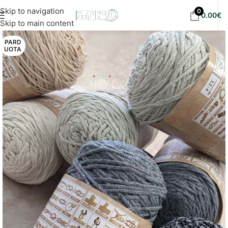
Nemokamas siuntimas į DPD paštomatus nuo 30
Skip to navigation
0
0.00
€
eur!
Skip to main content
PARD
UOTA