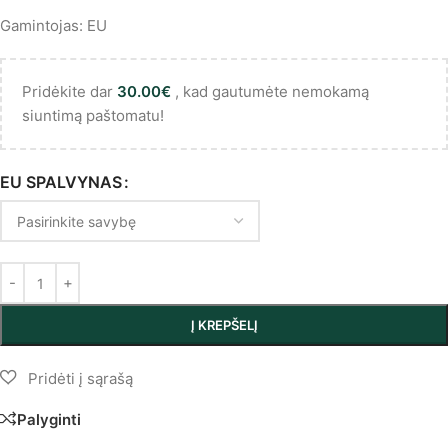
Gamintojas: EU
Pridėkite dar
30.00
€
, kad gautumėte nemokamą
siuntimą paštomatu!
EU SPALVYNAS
Į KREPŠELĮ
Palyginti