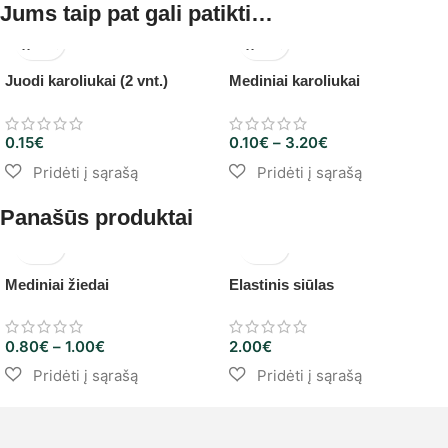
Jums taip pat gali patikti…
Juodi karoliukai (2 vnt.)
Mediniai karoliukai
0.15
€
0.10
€
–
3.20
€
Panašūs produktai
Mediniai žiedai
Elastinis siūlas
0.80
€
–
1.00
€
2.00
€