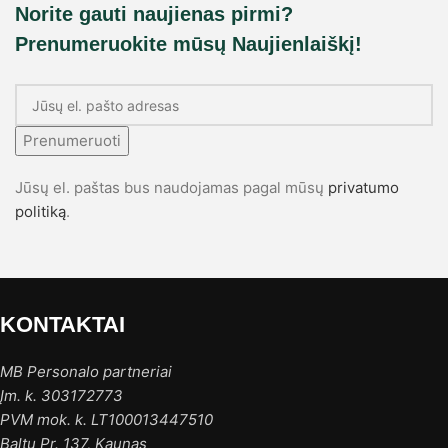
Norite gauti naujienas pirmi?
Prenumeruokite mūsų Naujienlaiškį!
Prenumeruoti
Jūsų el. paštas bus naudojamas pagal mūsų
privatumo
politiką
.
KONTAKTAI
MB Personalo partneriai
Įm. k. 303172773
PVM mok. k. LT100013447510
Baltų Pr. 137, Kaunas