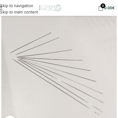
Nemokamas siuntimas į DPD paštomatus nuo 30
Skip to navigation
0
0.00
€
eur!
Skip to main content