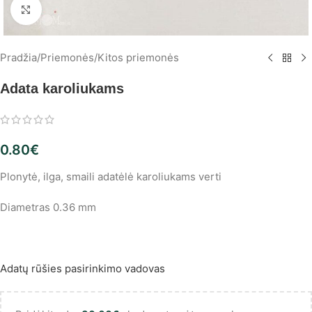
Spustelėkite, norėdami padidinti
Pradžia
/
Priemonės
/
Kitos priemonės
Adata karoliukams
0.80
€
Plonytė, ilga, smaili adatėlė karoliukams verti
Diametras 0.36 mm
Adatų rūšies pasirinkimo vadovas