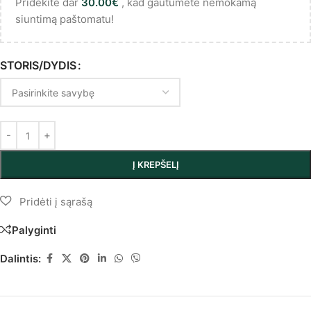
Pridėkite dar
30.00
€
, kad gautumėte nemokamą
siuntimą paštomatu!
STORIS/DYDIS
Į KREPŠELĮ
Palyginti
Dalintis: