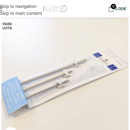
Nemokamas siuntimas į DPD paštomatus nuo 30
Skip to navigation
0
0.00
€
eur!
Skip to main content
PARD
UOTA