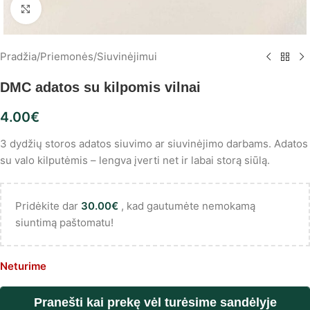
Spustelėkite, norėdami padidinti
Pradžia
/
Priemonės
/
Siuvinėjimui
DMC adatos su kilpomis vilnai
4.00
€
3 dydžių storos adatos siuvimo ar siuvinėjimo darbams. Adatos
su valo kilputėmis – lengva įverti net ir labai storą siūlą.
Pridėkite dar
30.00
€
, kad gautumėte nemokamą
siuntimą paštomatu!
Neturime
Pranešti kai prekę vėl turėsime sandėlyje