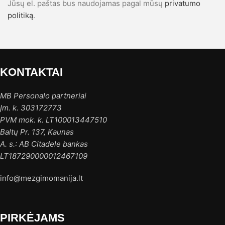
Jūsų el. paštas bus naudojamas pagal mūsų
privatumo
politiką
.
KONTAKTAI
MB Personalo partneriai
Įm. k. 303172773
PVM mok. k. LT100013447510
Baltų Pr. 137, Kaunas
A. s.: AB Citadele bankas
LT187290000012467109
info@mezgimomanija.lt
PIRKĖJAMS