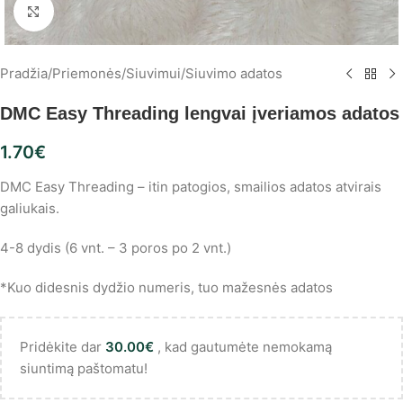
Spustelėkite, norėdami padidinti
Pradžia
/
Priemonės
/
Siuvimui
/
Siuvimo adatos
DMC Easy Threading lengvai įveriamos adatos
1.70
€
DMC Easy Threading – itin patogios, smailios adatos atvirais
galiukais.
4-8 dydis (6 vnt. – 3 poros po 2 vnt.)
*Kuo didesnis dydžio numeris, tuo mažesnės adatos
Pridėkite dar
30.00
€
, kad gautumėte nemokamą
siuntimą paštomatu!