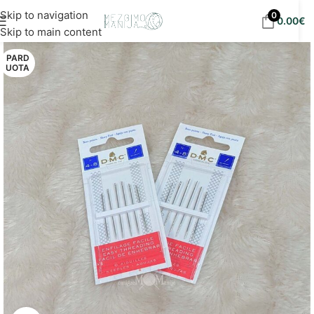
Nemokamas siuntimas į DPD paštomatus nuo 30
Skip to navigation
0
0.00
€
eur!
Skip to main content
PARD
UOTA