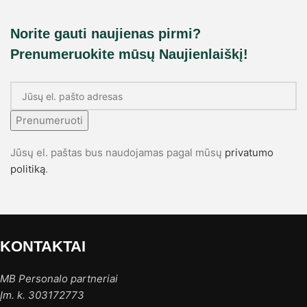
Norite gauti naujienas pirmi?
Prenumeruokite mūsų Naujienlaiškį!
Prenumeruoti
Jūsų el. paštas bus naudojamas pagal mūsų
privatumo
politiką
.
KONTAKTAI
MB Personalo partneriai
Įm. k. 303172773