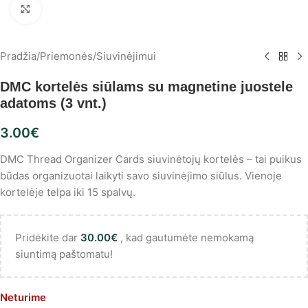
Spustelėkite, norėdami padidinti
Pradžia
/
Priemonės
/
Siuvinėjimui
DMC kortelės siūlams su magnetine juostele
adatoms (3 vnt.)
3.00
€
DMC Thread Organizer Cards siuvinėtojų kortelės – tai puikus
būdas organizuotai laikyti savo siuvinėjimo siūlus. Vienoje
kortelėje telpa iki 15 spalvų.
Pridėkite dar
30.00
€
, kad gautumėte nemokamą
siuntimą paštomatu!
Neturime