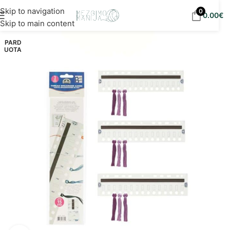
Nemokamas siuntimas į DPD paštomatus nuo 30
Skip to navigation
0
0.00
€
eur!
Skip to main content
PARD
UOTA