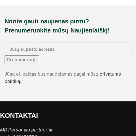
Norite gauti naujienas pirmi?
Prenumeruokite mūsų Naujienlaiškį!
Prenumeruoti
Jūsų el. paštas bus naudojamas pagal mūsų
privatumo
politiką
.
KONTAKTAI
MB Personalo partneriai