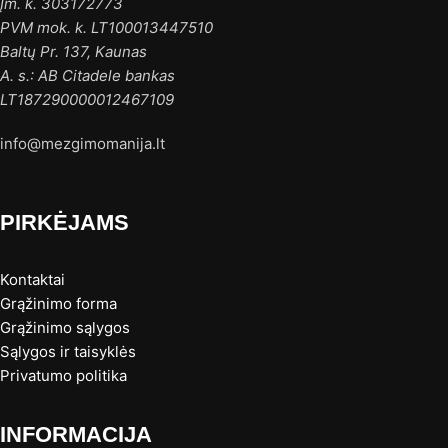
Įm. k. 303172773
PVM mok. k. LT100013447510
Baltų Pr. 137, Kaunas
A. s.: AB Citadele bankas
LT187290000012467109
info@mezgimomanija.lt
PIRKĖJAMS
Kontaktai
Grąžinimo forma
Grąžinimo sąlygos
Sąlygos ir taisyklės
Privatumo politika
INFORMACIJA