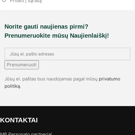
Norite gauti naujienas pirmi?
Prenumeruokite mūsų Naujienlaiškį!
Prenumeruoti
Jūsų el. paštas bus naudojamas pagal mūsų
privatumo
politiką
.
KONTAKTAI
MB Personalo partneriai