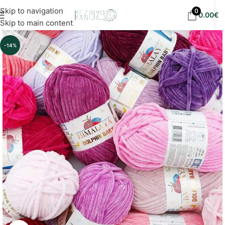
Nemokamas siuntimas į DPD paštomatus nuo 30
Skip to navigation
0
0.00
€
eur!
Skip to main content
-14%