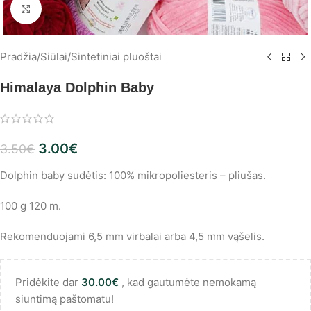
Spustelėkite, norėdami padidinti
Pradžia
/
Siūlai
/
Sintetiniai pluoštai
Himalaya Dolphin Baby
3.00
€
3.50
€
Dolphin baby sudėtis: 100% mikropoliesteris – pliušas.
100 g 120 m.
Rekomenduojami 6,5 mm virbalai arba 4,5 mm vąšelis.
Pridėkite dar
30.00
€
, kad gautumėte nemokamą
siuntimą paštomatu!