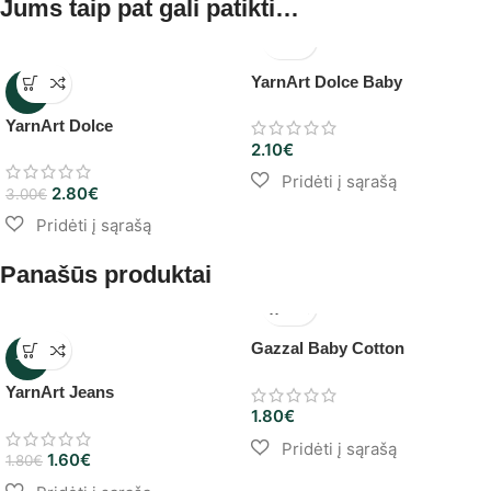
Jums taip pat gali patikti…
YarnArt Dolce Baby
-7%
YarnArt Dolce
2.10
€
2.80
€
3.00
€
Panašūs produktai
Gazzal Baby Cotton
-11%
YarnArt Jeans
1.80
€
1.60
€
1.80
€