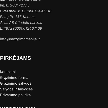
Įm. k. 303172773
PVM mok. k. LT100013447510
Baltų Pr. 137, Kaunas
A. s.: AB Citadele bankas
LT187290000012467109
info@mezgimomanija.lt
PIRKĖJAMS
Kontaktai
Grąžinimo forma
Grąžinimo sąlygos
Sąlygos ir taisyklės
Privatumo politika