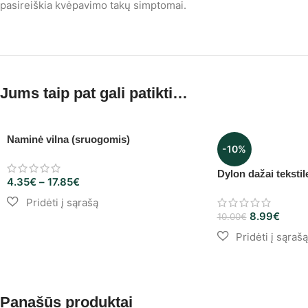
pasireiškia kvėpavimo takų simptomai.
Jums taip pat gali patikti…
Naminė vilna (sruogomis)
-10%
Dylon dažai tekstil
4.35
€
–
17.85
€
8.99
€
10.00
€
Panašūs produktai