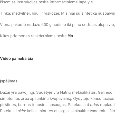
Išsamias instrukcijas rasite informaciniame lapelyje.
Tinka: medvilnei, linui ir viskozei. Mišiniai su sintetika nuspalv
Viena pakuotė nudažo 600 g audinio iki pilno sodraus atspalvio, 
Kitas priemones rankdarbiams rasite
čia
.
Video pamoka čia
Įspėjimas
Dažai yra pavojingi. Sudėtyje yra Natrio metasilikatas. Gali ėsdin
simptomus arba apsunkinti kvepavaimą. Gydytojo konsultacijos a
pirštines, burnos ir nosies apsaugas. Patekus ant
odos
nuplauti
Patekus į
akis
: kelias minutes atsargiai skalaukite vandeniu. Išim