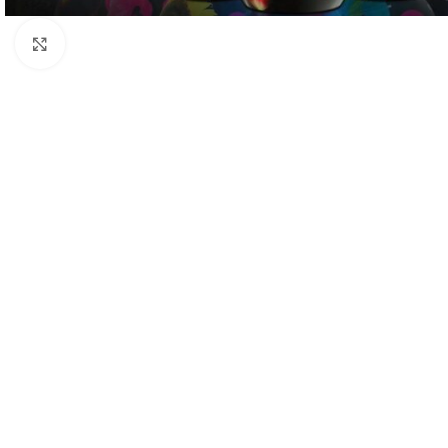
Spustelėkite, norėdami padidinti