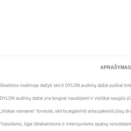
APRAŠYMAS
Skalbimo mašinoje dažyti skirti DYLON audinių dažai puikiai tin
DYLON audinių dažai yra lengvai naudojami ir visiškai saugūs j
„Viskas viename“ formulė, skirta atgaivinti arba pakeisti jūsų dr
Tobuliems, ilgai išliekantiems ir intensyviems spalvų rezultatam