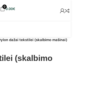
0
0.00
€
ylon dažai tekstilei (skalbimo mašinai)
ilei (skalbimo