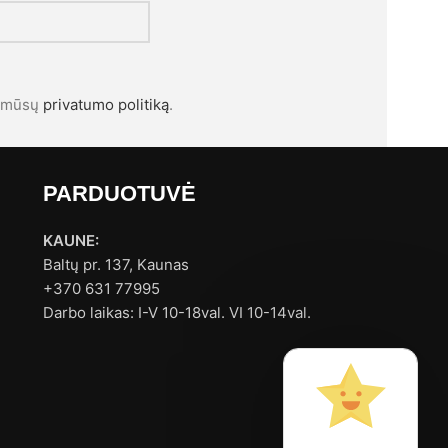
l mūsų
privatumo politiką
.
PARDUOTUVĖ
KAUNE:
Baltų pr. 137, Kaunas
+370 631 77995
Darbo laikas: I-V 10-18val. VI 10-14val.