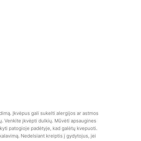
idimą. Įkvėpus gali sukelti alergijos ar astmos
ų. Venkite įkvėpti dulkių. Mūvėti apsaugines
aikyti patogioje padėtyje, kad galėtų kvepuoti.
kalavimą. Nedelsiant kreiptis į gydytojus, jei