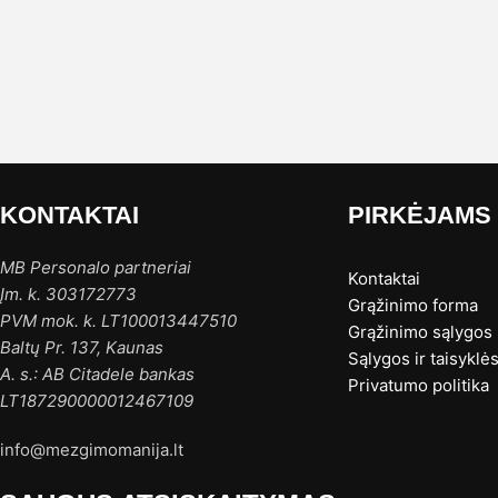
KONTAKTAI
PIRKĖJAMS
MB Personalo partneriai
Kontaktai
Įm. k. 303172773
Grąžinimo forma
PVM mok. k. LT100013447510
Grąžinimo sąlygos
Baltų Pr. 137, Kaunas
Sąlygos ir taisyklė
A. s.: AB Citadele bankas
Privatumo politika
LT187290000012467109
info@mezgimomanija.lt