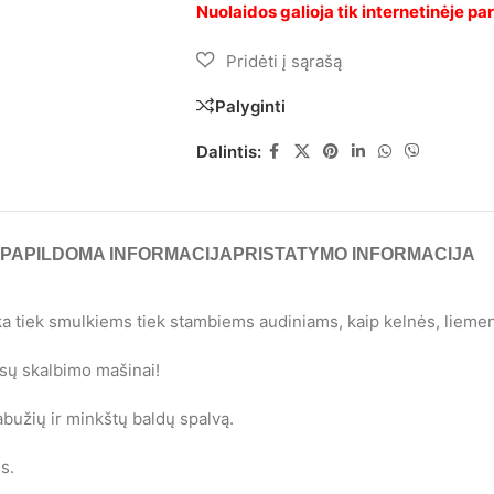
Palyginti
Dalintis:
PAPILDOMA INFORMACIJA
PRISTATYMO INFORMACIJA
ka tiek smulkiems tiek stambiems audiniams, kaip kelnės, liemenė
ūsų skalbimo mašinai!
abužių ir minkštų baldų spalvą.
s.