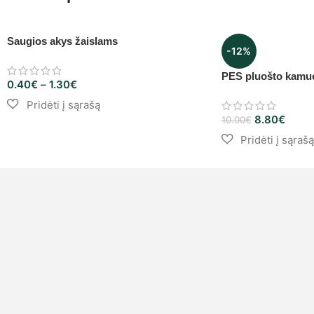
Saugios akys žaislams
-12%
PES pluošto kamuo
0.40
€
–
1.30
€
8.80
€
10.00
€