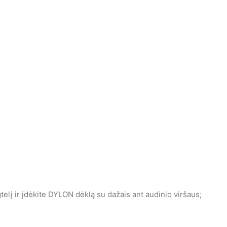
elį ir įdėkite DYLON dėklą su dažais ant audinio viršaus;