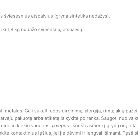
ins šviesesnius atspalvius (gryna sintetika nedažys).
iki 1,8 kg nudažo šviesesnių atspalvių.
ti metalus. Gali sukelti odos dirginimą, alergiją, rimtą akių paže
tvėju pakuotę arba etiketę laikykite po ranka. Saugoti nuo vaik
 dideliu kiekiu vandens.
Įkvėpus
: išnešti asmenį į gryną orą ir l
kite kontaktinius lęšius, jei jie dėvimi ir lengvai išimami. Tęsti s