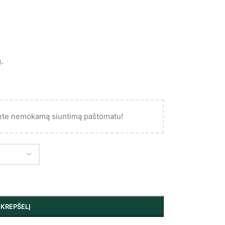
.
ėte nemokamą siuntimą paštomatu!
Į KREPŠELĮ