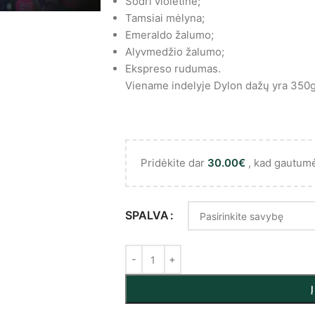
Sodri violetinė;
Tamsiai mėlyna;
Emeraldo žalumo;
Alyvmedžio žalumo;
Ekspreso rudumas.
Viename indelyje Dylon dažų yra 350g
Pridėkite dar
30.00
€
, kad gautum
SPALVA