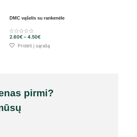
DMC vąšelis su rankenėle
Metaliniai virbal
2.60
€
–
4.50
€
2.00
€
–
3.50
€
ienas pirmi?
mūsų