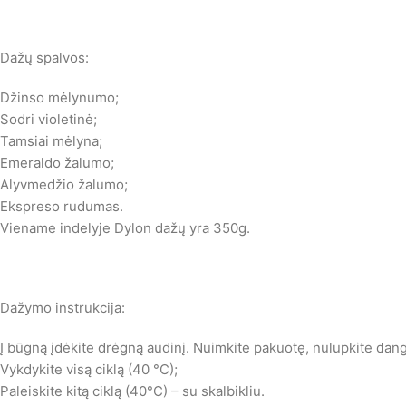
Dažų spalvos:
Džinso mėlynumo;
Sodri violetinė;
Tamsiai mėlyna;
Emeraldo žalumo;
Alyvmedžio žalumo;
Ekspreso rudumas.
Viename indelyje Dylon dažų yra 350g.
Dažymo instrukcija:
Į būgną įdėkite drėgną audinį. Nuimkite pakuotę, nulupkite dangt
Vykdykite visą ciklą (40 °C);
Paleiskite kitą ciklą (40°C) – su skalbikliu.