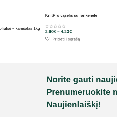
KnitPro vąšelis su rankenėle
liukai – kamšalas 1kg
2.60
€
–
4.20
€
Norite gauti nauj
Prenumeruokite 
Naujienlaiškį!