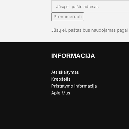
Prenumeruoti
Jūsų el. paštas bus naudojamas paga
INFORMACIJA
Atsiskaitymas
Krepšelis
Pristatymo informacija
s
Apie Mus