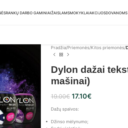
mas siuntimas į DPD paštomatus nuo 30 eur!
NĖS
RANKŲ DARBO GAMINIAI
ŽAISLAMS
MOKYKLAI
AKCIJOS
DOVANOMS
Pradžia
/
Priemonės
/
Kitos priemonės
/
D
Dylon dažai tekst
mašinai)
17.10
€
19.00
€
Dažų spalvos:
Džinso mėlynumo;