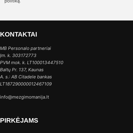
politiką
.
KONTAKTAI
MB Personalo partneriai
Įm. k. 303172773
PVM mok. k. LT100013447510
Baltų Pr. 137, Kaunas
A. s.: AB Citadele bankas
LT187290000012467109
info@mezgimomanija.lt
PIRKĖJAMS