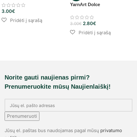
YarnArt Dolce
3.00
€
2.80
€
3.00
€
Norite gauti naujienas pirmi?
Prenumeruokite mūsų Naujienlaiškį!
Prenumeruoti
Jūsų el. paštas bus naudojamas pagal mūsų
privatumo