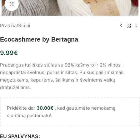
Spustelėkite, norėdami padidinti
Pradžia
/
Siūlai
Ecocashmere by Bertagna
9.99
€
Prabangus itališkas siūlas su 98% kašmyro ir 2% vilnos –
nepaprastai švelnus, purus ir šiltas. Puikus pasirinkimas
megztukams, kepurėms, šalikams ir švelniems vaikų
drabužėliams.
Pridėkite dar
30.00
€
, kad gautumėte nemokamą
siuntimą paštomatu!
EU SPALVYNAS