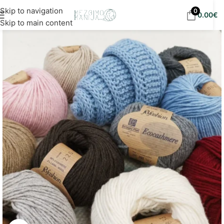
Nemokamas siuntimas į DPD paštomatus nuo 30
Skip to navigation
0
0.00
€
eur!
Skip to main content