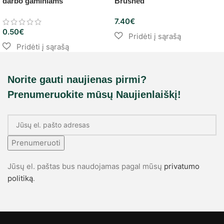
darbo gaminiams
Brushed
7.40
€
0.50
€
Norite gauti naujienas pirmi?
Prenumeruokite mūsų Naujienlaiškį!
Prenumeruoti
Jūsų el. paštas bus naudojamas pagal mūsų
privatumo
politiką
.