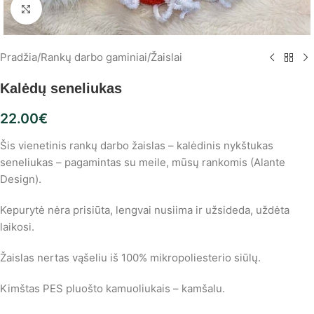
Spustelėkite, norėdami padidinti
Pradžia
/
Rankų darbo gaminiai
/
Žaislai
Kalėdų seneliukas
22.00
€
Šis vienetinis rankų darbo žaislas – kalėdinis nykštukas
seneliukas – pagamintas su meile, mūsų rankomis (Alante
Design).
Kepurytė nėra prisiūta, lengvai nusiima ir užsideda, uždėta
laikosi.
Žaislas nertas vąšeliu iš 100% mikropoliesterio siūlų.
Kimštas PES pluošto kamuoliukais – kamšalu.