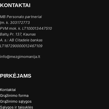
KONTAKTAI
MB Personalo partneriai
Įm. k. 303172773
PVM mok. k. LT100013447510
Baltų Pr. 137, Kaunas
A. s.: AB Citadele bankas
LT187290000012467109
info@mezgimomanija.lt
PIRKĖJAMS
Kontaktai
Grąžinimo forma
Grąžinimo sąlygos
Sąlygos ir taisyklės