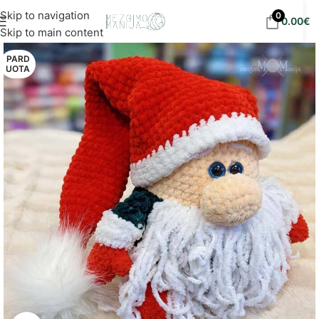
Nemokamas siuntimas į DPD paštomatus nuo 30
Skip to navigation
0
0.00
€
eur!
Skip to main content
PARD
UOTA