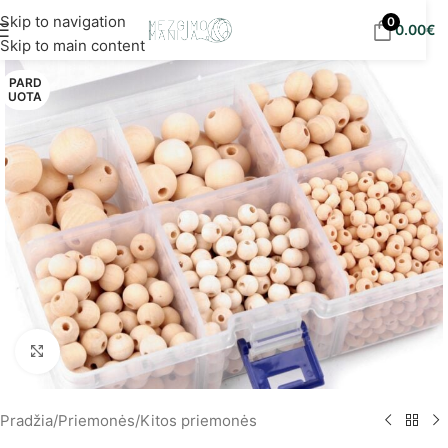
Nemokamas siuntimas į DPD paštomatus nuo 30
Skip to navigation
0
0.00
€
eur!
Skip to main content
PARD
UOTA
Spustelėkite, norėdami padidinti
Pradžia
/
Priemonės
/
Kitos priemonės