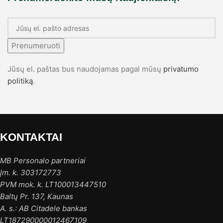
Prenumeruoti
Jūsų el. paštas bus naudojamas pagal mūsų
privatumo
politiką
.
KONTAKTAI
MB Personalo partneriai
Įm. k. 303172773
PVM mok. k. LT100013447510
Baltų Pr. 137, Kaunas
A. s.: AB Citadele bankas
LT187290000012467109