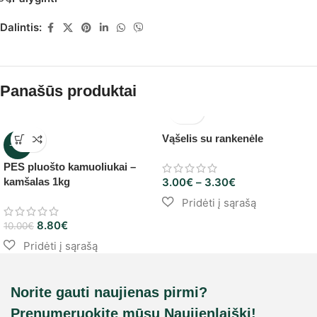
Dalintis:
Panašūs produktai
Vąšelis su rankenėle
-12%
PES pluošto kamuoliukai –
kamšalas 1kg
3.00
€
–
3.30
€
8.80
€
10.00
€
Norite gauti naujienas pirmi?
Prenumeruokite mūsų Naujienlaiškį!