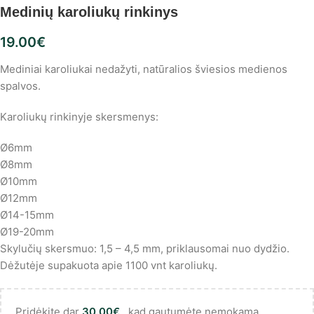
Medinių karoliukų rinkinys
19.00
€
Mediniai karoliukai nedažyti, natūralios šviesios medienos
spalvos.
Karoliukų rinkinyje skersmenys:
Ø6mm
Ø8mm
Ø10mm
Ø12mm
Ø14-15mm
Ø19-20mm
Skylučių skersmuo: 1,5 – 4,5 mm, priklausomai nuo dydžio.
Dėžutėje supakuota apie 1100 vnt karoliukų.
Pridėkite dar
30.00
€
, kad gautumėte nemokamą