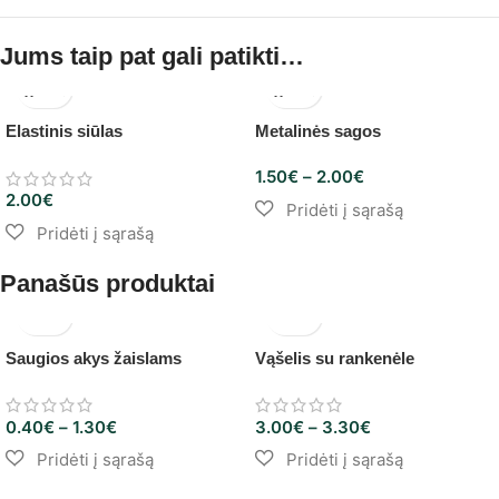
Jums taip pat gali patikti…
Elastinis siūlas
Metalinės sagos
1.50
€
–
2.00
€
2.00
€
Panašūs produktai
Saugios akys žaislams
Vąšelis su rankenėle
0.40
€
–
1.30
€
3.00
€
–
3.30
€