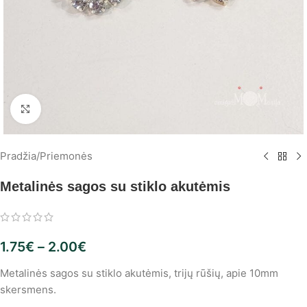
Spustelėkite, norėdami padidinti
Pradžia
/
Priemonės
Metalinės sagos su stiklo akutėmis
1.75
€
–
2.00
€
Metalinės sagos su stiklo akutėmis, trijų rūšių, apie 10mm
skersmens.