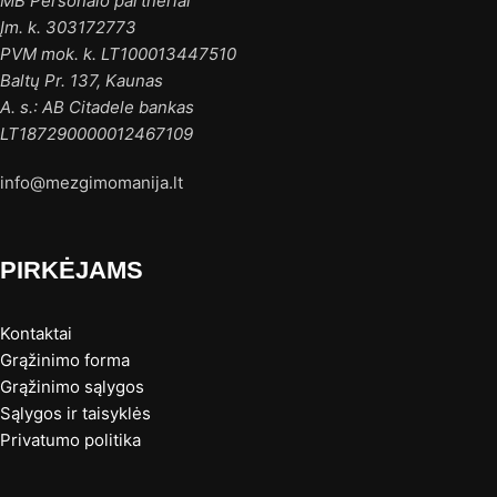
MB Personalo partneriai
Įm. k. 303172773
PVM mok. k. LT100013447510
Baltų Pr. 137, Kaunas
A. s.: AB Citadele bankas
LT187290000012467109
info@mezgimomanija.lt
PIRKĖJAMS
Kontaktai
Grąžinimo forma
Grąžinimo sąlygos
Sąlygos ir taisyklės
Privatumo politika