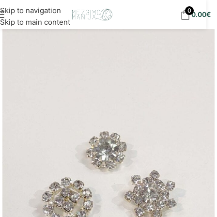
Nemokamas siuntimas į DPD paštomatus nuo 30
Skip to navigation
0
0.00
€
eur!
Skip to main content