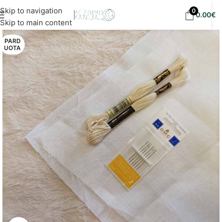
Nemokamas siuntimas į DPD paštomatus nuo 30
Skip to navigation
0
0.00
€
eur!
Skip to main content
PARD
UOTA