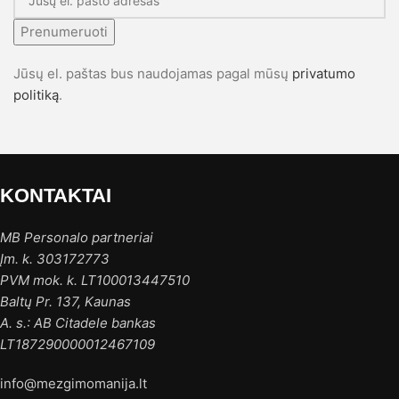
Prenumeruoti
Jūsų el. paštas bus naudojamas pagal mūsų
privatumo
politiką
.
KONTAKTAI
MB Personalo partneriai
Įm. k. 303172773
PVM mok. k. LT100013447510
Baltų Pr. 137, Kaunas
A. s.: AB Citadele bankas
LT187290000012467109
info@mezgimomanija.lt