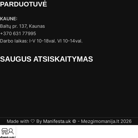
PARDUOTUVĖ
KAUNE:
Baltų pr. 137, Kaunas
+370 631 77995
Darbo laikas: I-V 10-18val. VI 10-14val.
SAUGUS ATSISKAITYMAS
Made with 🤍 By
Manifesta.uk
© - Mezgimomanija.lt 2026
rduotuvė
Mano sąskaita