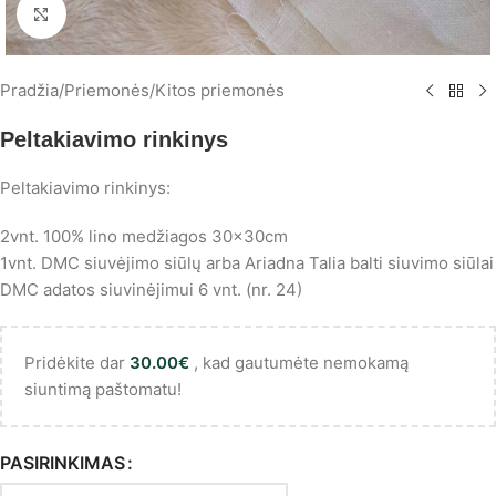
Spustelėkite, norėdami padidinti
Pradžia
/
Priemonės
/
Kitos priemonės
Peltakiavimo rinkinys
Peltakiavimo rinkinys:
2vnt. 100% lino medžiagos 30x30cm
1vnt. DMC siuvėjimo siūlų arba Ariadna Talia balti siuvimo siūlai
DMC adatos siuvinėjimui 6 vnt. (nr. 24)
Pridėkite dar
30.00
€
, kad gautumėte nemokamą
siuntimą paštomatu!
PASIRINKIMAS