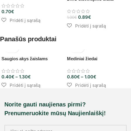
0.70
€
0.89
€
1.00
€
Panašūs produktai
Saugios akys žaislams
Mediniai žiedai
0.40
€
–
1.30
€
0.80
€
–
1.00
€
Norite gauti naujienas pirmi?
Prenumeruokite mūsų Naujienlaiškį!