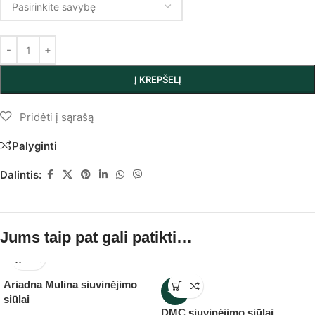
Į KREPŠELĮ
Palyginti
Dalintis:
Jums taip pat gali patikti…
Ariadna Mulina siuvinėjimo
-11%
siūlai
DMC siuvinėjimo siūlai