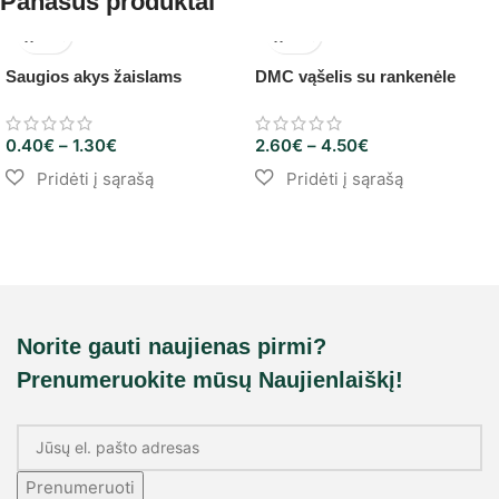
Panašūs produktai
Saugios akys žaislams
DMC vąšelis su rankenėle
0.40
€
–
1.30
€
2.60
€
–
4.50
€
Norite gauti naujienas pirmi?
Prenumeruokite mūsų Naujienlaiškį!
Prenumeruoti