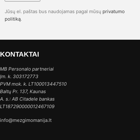
Jūsų el. paštas bus naudojamas pagal mūsų
privatumo
politiką
.
KONTAKTAI
MB Personalo partneriai
Įm. k. 303172773
PVM mok. k. LT100013447510
Baltų Pr. 137, Kaunas
A. s.: AB Citadele bankas
LT187290000012467109
info@mezgimomanija.lt