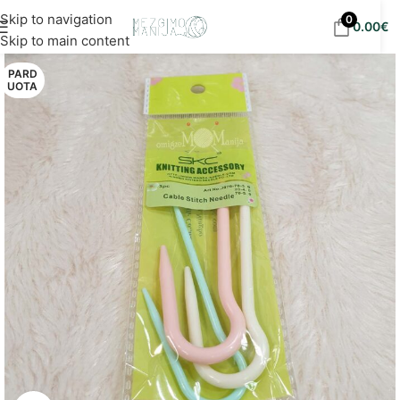
Nemokamas siuntimas į DPD paštomatus nuo 30
Skip to navigation
0
0.00
€
eur!
Skip to main content
PARD
UOTA