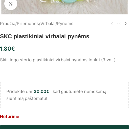
Spustelėkite, norėdami padidinti
Pradžia
/
Priemonės
/
Virbalai
/
Pynėms
SKC plastikiniai virbalai pynėms
1.80
€
Skirtingo storio plastikiniai virbalai pynėms lenkti (3 vnt.)
Pridėkite dar
30.00
€
, kad gautumėte nemokamą
siuntimą paštomatu!
Neturime