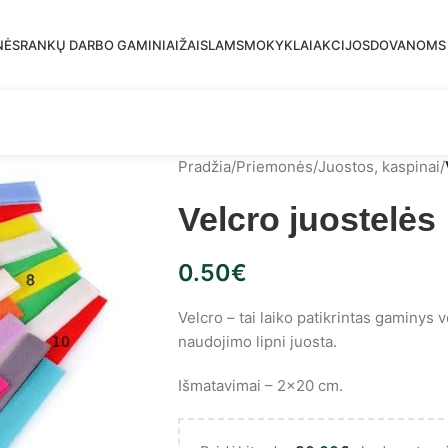
mas siuntimas į DPD paštomatus nuo 30 eur!
NĖS
RANKŲ DARBO GAMINIAI
ŽAISLAMS
MOKYKLAI
AKCIJOS
DOVANOMS
Pradžia
/
Priemonės
/
Juostos, kaspinai
/
Velcro juostelės
0.50
€
Velcro – tai laiko patikrintas gaminys 
naudojimo lipni juosta.
Išmatavimai – 2×20 cm.