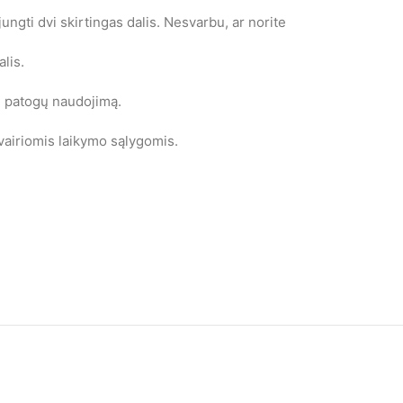
ungti dvi skirtingas dalis. Nesvarbu, ar norite
lis.
ei patogų naudojimą.
vairiomis laikymo sąlygomis.