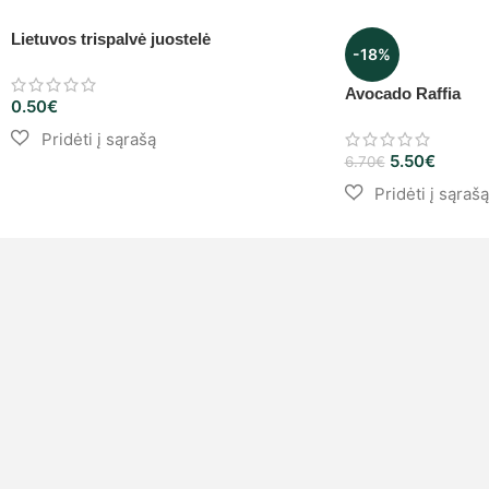
Lietuvos trispalvė juostelė
-18%
Avocado Raffia
0.50
€
5.50
€
6.70
€