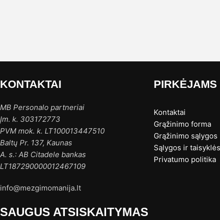
KONTAKTAI
PIRKĖJAMS
MB Personalo partneriai
Kontaktai
Įm. k. 303172773
Grąžinimo forma
PVM mok. k. LT100013447510
Grąžinimo sąlygos
Baltų Pr. 137, Kaunas
Sąlygos ir taisyklė
A. s.: AB Citadele bankas
Privatumo politika
LT187290000012467109
info@mezgimomanija.lt
SAUGUS ATSISKAITYMAS