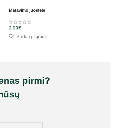
Matavimo juostelė
Elastinė guma s
2.00
€
0.60
€
ienas pirmi?
mūsų