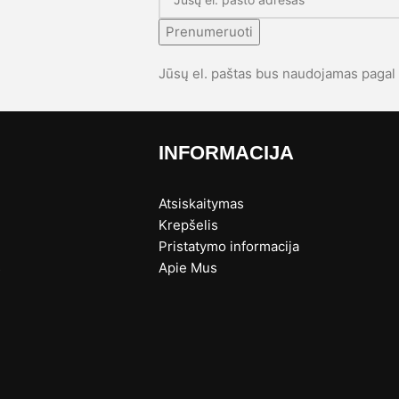
Prenumeruoti
Jūsų el. paštas bus naudojamas paga
INFORMACIJA
Atsiskaitymas
Krepšelis
Pristatymo informacija
s
Apie Mus