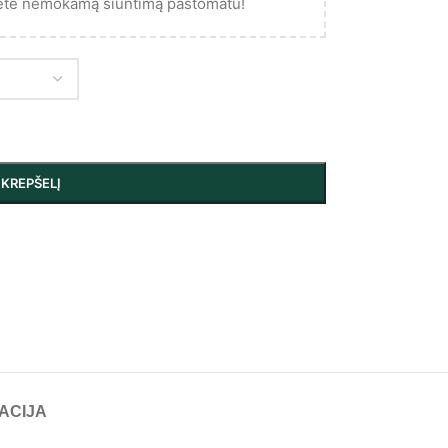
ėte nemokamą siuntimą paštomatu!
Į KREPŠELĮ
ACIJA