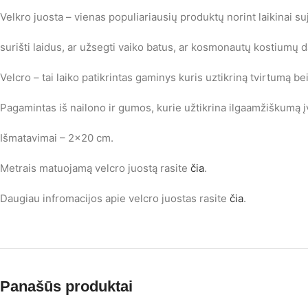
Velkro juosta – vienas populiariausių produktų norint laikinai suj
surišti laidus, ar užsegti vaiko batus, ar kosmonautų kostiumų da
Velcro – tai laiko patikrintas gaminys kuris uztikriną tvirtumą b
Pagamintas iš nailono ir gumos, kurie užtikrina ilgaamžiškumą į
Išmatavimai – 2×20 cm.
Metrais matuojamą velcro juostą rasite
čia
.
Daugiau infromacijos apie velcro juostas rasite
čia
.
Panašūs produktai