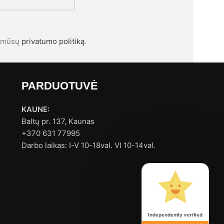
l mūsų
privatumo politiką
.
PARDUOTUVĖ
KAUNE:
Baltų pr. 137, Kaunas
+370 631 77995
Darbo laikas: I-V 10-18val. VI 10-14val.
Independently verified