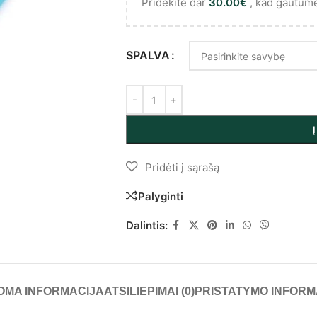
Pridėkite dar
30.00
€
, kad gautum
SPALVA
Palyginti
Dalintis:
OMA INFORMACIJA
ATSILIEPIMAI (0)
PRISTATYMO INFORM