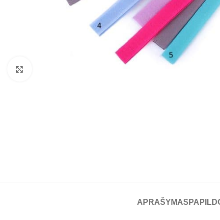
Spustelėkite, norėdami padidinti
APRAŠYMAS
PAPILD