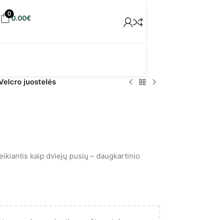
0
0.00
€
Velcro juostelės
veikiantis kaip dviejų pusių – daugkartinio