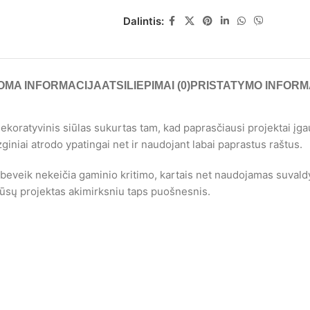
Dalintis:
OMA INFORMACIJA
ATSILIEPIMAI (0)
PRISTATYMO INFORM
koratyvinis siūlas sukurtas tam, kad paprasčiausi projektai įgau
iniai atrodo ypatingai net ir naudojant labai paprastus raštus.
 beveik nekeičia gaminio kritimo, kartais net naudojamas suvaldyti
r jūsų projektas akimirksniu taps puošnesnis.