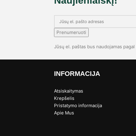
Naujienlaiškį!
Prenumeruoti
Jūsų el. paštas bus naudojamas paga
INFORMACIJA
Atsiskaitymas
Krepšelis
Pristatymo informacija
s
Apie Mus