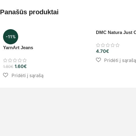
Panašūs produktai
DMC Natura Just 
-11%
YarnArt Jeans
4.70
€
1.60
€
1.80
€