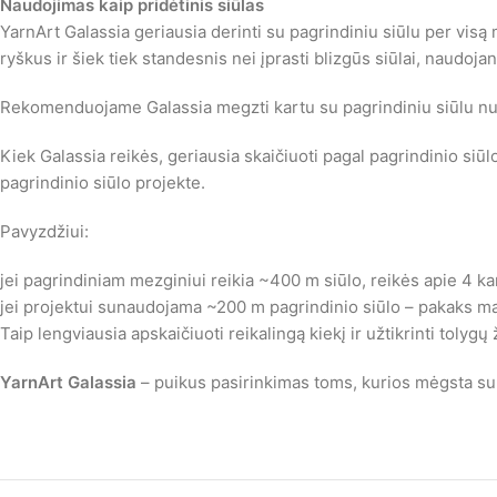
Naudojimas kaip pridėtinis siūlas
YarnArt Galassia geriausia derinti su pagrindiniu siūlu per visą
ryškus ir šiek tiek standesnis nei įprasti blizgūs siūlai, naudojan
Rekomenduojame Galassia megzti kartu su pagrindiniu siūlu nuo pr
Kiek Galassia reikės, geriausia skaičiuoti pagal pagrindinio s
pagrindinio siūlo projekte.
Pavyzdžiui:
jei pagrindiniam mezginiui reikia ~400 m siūlo, reikės apie 4 k
jei projektui sunaudojama ~200 m pagrindinio siūlo – pakaks m
Taip lengviausia apskaičiuoti reikalingą kiekį ir užtikrinti toly
YarnArt Galassia
– puikus pasirinkimas toms, kurios mėgsta subt