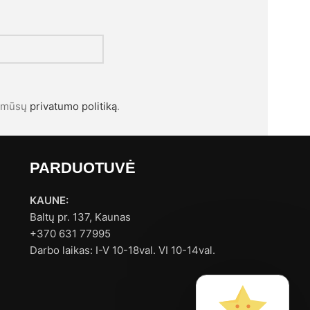
l mūsų
privatumo politiką
.
PARDUOTUVĖ
KAUNE:
Baltų pr. 137, Kaunas
+370 631 77995
Darbo laikas: I-V 10-18val. VI 10-14val.