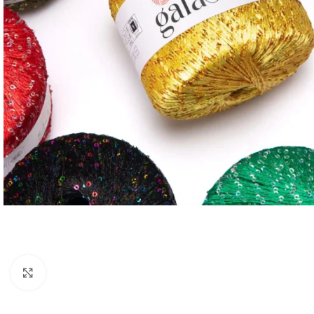
Spustelėkite, norėdami padidinti