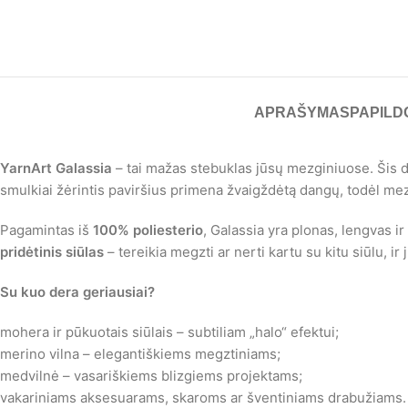
APRAŠYMAS
PAPILD
YarnArt Galassia
– tai mažas stebuklas jūsų mezginiuose. Šis de
smulkiai žėrintis paviršius primena žvaigždėtą dangų, todėl mezg
Pagamintas iš
100% poliesterio
, Galassia yra plonas, lengvas ir
pridėtinis siūlas
– tereikia megzti ar nerti kartu su kitu siūlu, i
Su kuo dera geriausiai?
mohera ir pūkuotais siūlais – subtiliam „halo“ efektui;
merino vilna – elegantiškiems megztiniams;
medvilnė – vasariškiems blizgiems projektams;
vakariniams aksesuarams, skaroms ar šventiniams drabužiams.