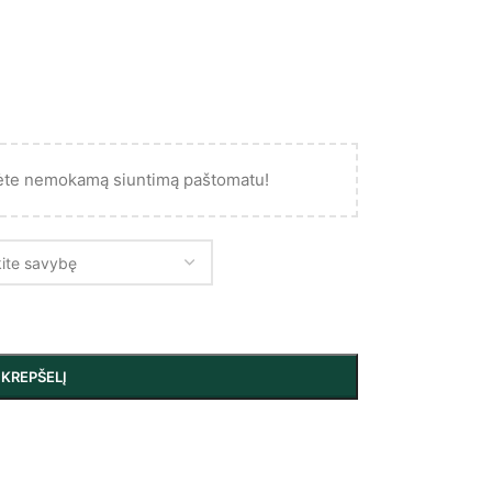
ėte nemokamą siuntimą paštomatu!
Į KREPŠELĮ