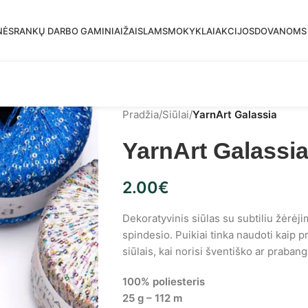
mas siuntimas į DPD paštomatus nuo 30 eur!
NĖS
RANKŲ DARBO GAMINIAI
ŽAISLAMS
MOKYKLAI
AKCIJOS
DOVANOMS
Pradžia
/
Siūlai
/
YarnArt Galassia
YarnArt Galassi
2.00
€
Dekoratyvinis siūlas su subtiliu žėrėj
spindesio. Puikiai tinka naudoti kaip pr
siūlais, kai norisi šventiško ar praban
100% poliesteris
25 g – 112 m