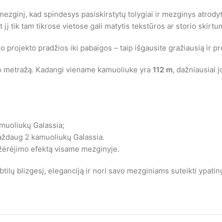
 mezginį, kad spindesys pasiskirstytų tolygiai ir mezginys atrody
t jį tik tam tikrose vietose gali matytis tekstūros ar storio skirtu
ojekto pradžios iki pabaigos – taip išgausite gražiausią ir prof
iūlo metražą. Kadangi viename kamuoliuke yra
112 m
, dažniausiai 
amuoliukų Galassia;
aždaug 2 kamuoliukų Galassia.
gų žėrėjimo efektą visame mezginyje.
ilų blizgesį, eleganciją ir nori savo mezginiams suteikti ypatin