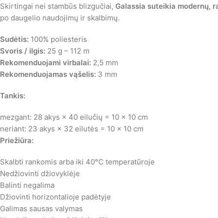
Skirtingai nei stambūs blizgučiai,
Galassia suteikia modernų, ra
po daugelio naudojimų ir skalbimų.
Sudėtis:
100% poliesteris
Svoris / ilgis:
25 g – 112 m
Rekomenduojami virbalai:
2,5 mm
Rekomenduojamas vąšelis:
3 mm
Tankis:
mezgant: 28 akys × 40 eilučių = 10 × 10 cm
neriant: 23 akys × 32 eilutės = 10 × 10 cm
Priežiūra:
Skalbti rankomis arba iki 40°C temperatūroje
Nedžiovinti džiovyklėje
Balinti negalima
Džiovinti horizontalioje padėtyje
Galimas sausas valymas