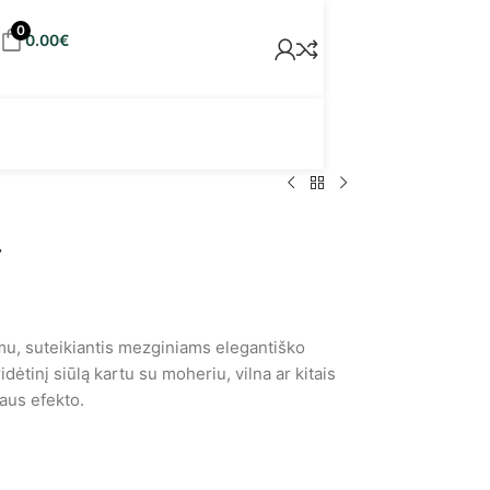
0
0.00
€
a
imu, suteikiantis mezginiams elegantiško
idėtinį siūlą kartu su moheriu, vilna ar kitais
gaus efekto.