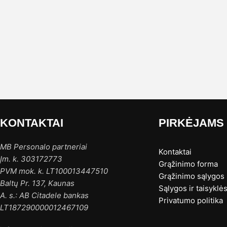
KONTAKTAI
PIRKĖJAMS
MB Personalo partneriai
Kontaktai
Įm. k. 303172773
Grąžinimo forma
PVM mok. k. LT100013447510
Grąžinimo sąlygos
Baltų Pr. 137, Kaunas
Sąlygos ir taisyklė
A. s.: AB Citadele bankas
Privatumo politika
LT187290000012467109