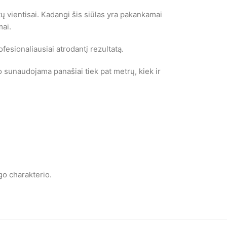
tų vientisai. Kadangi šis siūlas yra pakankamai
mai.
esionaliausiai atrodantį rezultatą.
jo sunaudojama panašiai tiek pat metrų, kiek ir
go charakterio.