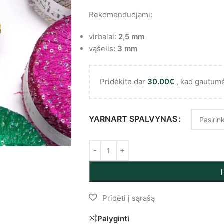
Rekomenduojami:
virbalai:
2,5 mm
vąšelis
:
3 mm
Pridėkite dar
30.00
€
, kad gautum
YARNART SPALVYNAS
Palyginti