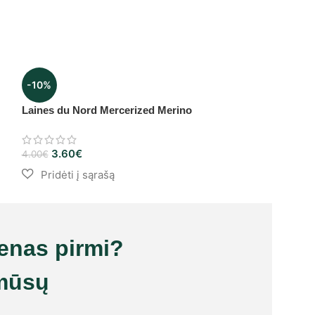
-10%
-10%
Laines du Nord Mercerized Merino
DMC Natura Li
4.40
€
4.90
€
3.60
€
4.00
€
ienas pirmi?
mūsų