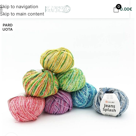
Nemokamas siuntimas į DPD paštomatus nuo 30
Skip to navigation
0
0.00
€
eur!
Skip to main content
PARD
UOTA