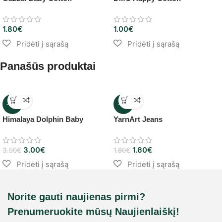
1.80
€
1.00
€
Panašūs produktai
-14%
-11%
Himalaya Dolphin Baby
YarnArt Jeans
3.00
€
1.60
€
3.50
€
1.80
€
Norite gauti naujienas pirmi?
Prenumeruokite mūsų Naujienlaiškį!