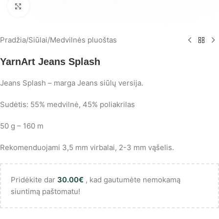
Spustelėkite, norėdami padidinti
Pradžia
/
Siūlai
/
Medvilnės pluoštas
YarnArt Jeans Splash
Jeans Splash – marga Jeans siūlų versija.
Sudėtis: 55% medvilnė, 45% poliakrilas
50 g – 160 m
Rekomenduojami 3,5 mm virbalai, 2-3 mm vąšelis.
Pridėkite dar
30.00
€
, kad gautumėte nemokamą
siuntimą paštomatu!