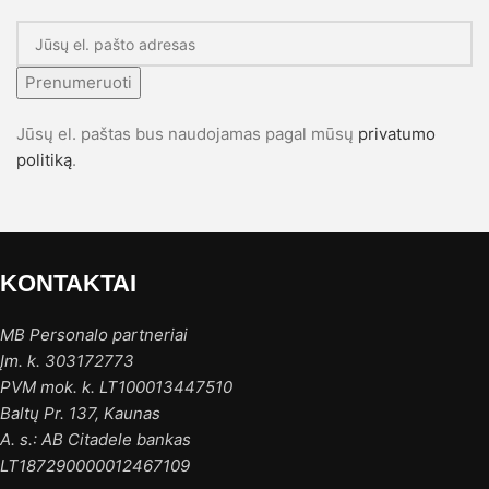
Prenumeruoti
Jūsų el. paštas bus naudojamas pagal mūsų
privatumo
politiką
.
KONTAKTAI
MB Personalo partneriai
Įm. k. 303172773
PVM mok. k. LT100013447510
Baltų Pr. 137, Kaunas
A. s.: AB Citadele bankas
LT187290000012467109