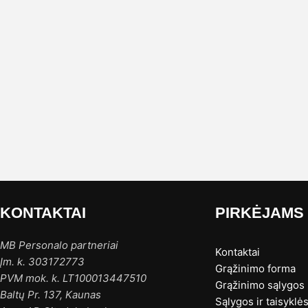
KONTAKTAI
PIRKĖJAMS
MB Personalo partneriai
Kontaktai
Įm. k. 303172773
Grąžinimo forma
PVM mok. k. LT100013447510
Grąžinimo sąlygos
Baltų Pr. 137, Kaunas
Sąlygos ir taisyklė