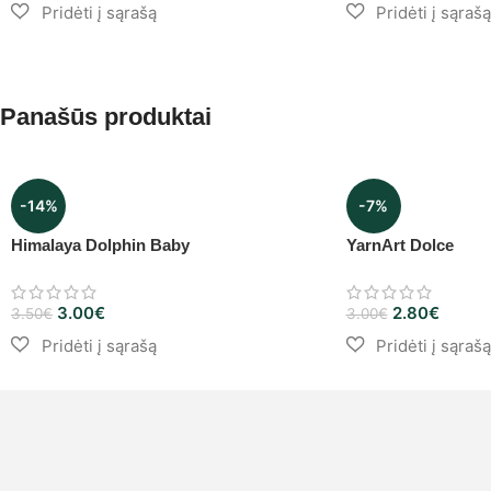
Panašūs produktai
-14%
-7%
Himalaya Dolphin Baby
YarnArt Dolce
3.00
€
2.80
€
3.50
€
3.00
€