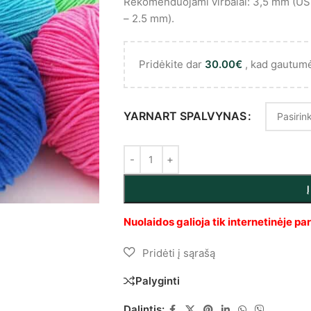
Rekomenduojami virbalai: 3,5 mm (US 4
– 2.5 mm).
Pridėkite dar
30.00
€
, kad gautum
YARNART SPALVYNAS
Palyginti
Dalintis: