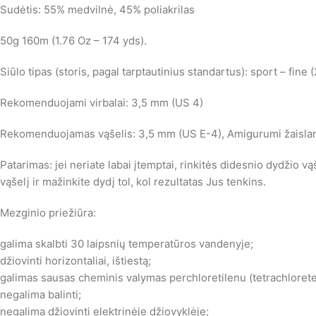
Sudėtis: 55% medvilnė, 45% poliakrilas
50g 160m (1.76 Oz – 174 yds).
Siūlo tipas (storis, pagal tarptautinius standartus): sport – fine (
Rekomenduojami virbalai: 3,5 mm (US 4)
Rekomenduojamas vąšelis: 3,5 mm (US E-4), Amigurumi žaislams
Patarimas: jei neriate labai įtemptai, rinkitės didesnio dydžio vą
vąšelį ir mažinkite dydį tol, kol rezultatas Jus tenkins.
Mezginio priežiūra:
galima skalbti 30 laipsnių temperatūros vandenyje;
džiovinti horizontaliai, ištiestą;
galimas sausas cheminis valymas perchloretilenu (tetrachloret
negalima balinti;
negalima džiovinti elektrinėje džiovyklėje;