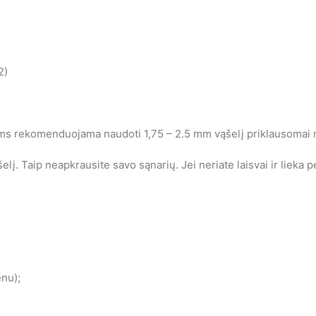
2)
 rekomenduojama naudoti 1,75 – 2.5 mm vąšelį priklausomai nu
šelį. Taip neapkrausite savo sąnarių. Jei neriate laisvai ir lieka
enu);