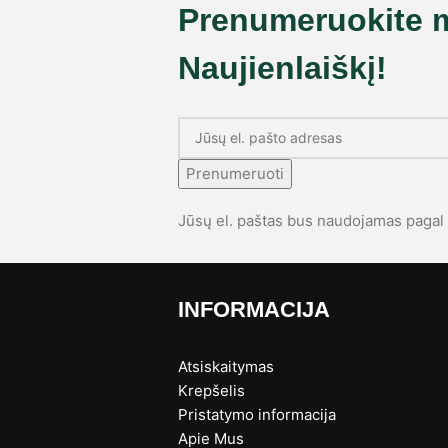
Prenumeruokite 
Naujienlaiškį!
Prenumeruoti
Jūsų el. paštas bus naudojamas paga
INFORMACIJA
Atsiskaitymas
Krepšelis
Pristatymo informacija
s
Apie Mus