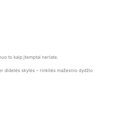
o to kaip įtemptai neriate.
 per didelės skylės – rinkitės mažesnio dydžio