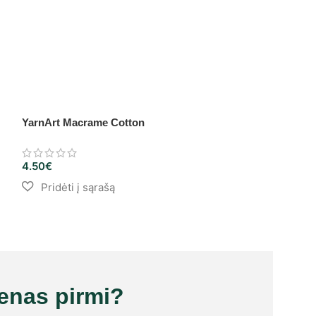
YarnArt Macrame Cotton
-5%
Madame Tricote
4.50
€
4.66
€
–
4.90
€
ienas pirmi?