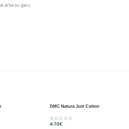
sai arba su garu;
n
DMC Natura Just Cotton
4.70
€