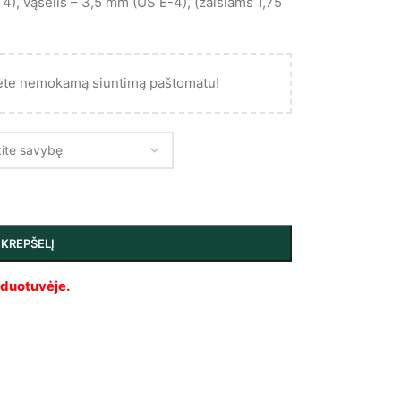
), vąšelis – 3,5 mm (US E-4), (žaislams 1,75
ėte nemokamą siuntimą paštomatu!
Į KREPŠELĮ