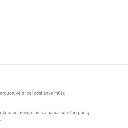
e-parduotuvėje, bei apsilankę mūsų
 kitiems mezginiams. Jeans siūlai turi pūstą
.