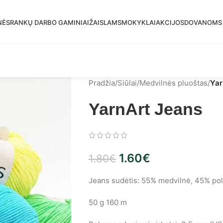
mas siuntimas į DPD paštomatus nuo 30 eur!
NĖS
RANKŲ DARBO GAMINIAI
ŽAISLAMS
MOKYKLAI
AKCIJOS
DOVANOMS
Pradžia
/
Siūlai
/
Medvilnės pluoštas
/
Yar
YarnArt Jeans
1.60
€
1.80
€
Jeans sudėtis: 55% medvilnė, 45% poli
50 g 160 m