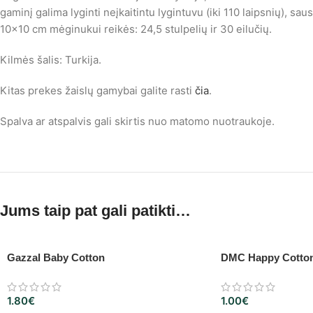
gaminį galima lyginti neįkaitintu lygintuvu (iki 110 laipsnių), sau
10×10 cm mėginukui reikės: 24,5 stulpelių ir 30 eilučių.
Kilmės šalis: Turkija.
Kitas prekes žaislų gamybai galite rasti
čia
.
Spalva ar atspalvis gali skirtis nuo matomo nuotraukoje.
Jums taip pat gali patikti…
Gazzal Baby Cotton
DMC Happy Cotto
1.80
€
1.00
€