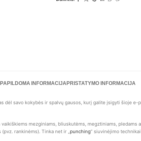
PAPILDOMA INFORMACIJA
PRISTATYMO INFORMACIJA
as dėl savo kokybės ir spalvų gausos, kurį galite įsigyti šioje 
ka vaikiškiems mezginiams, bliuskutėms, megztiniams, pledams ar
 (pvz. rankinėms). Tinka net ir „
punching
” siuvinėjimo technikai