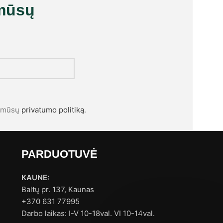
mūsų
l mūsų
privatumo politiką
.
PARDUOTUVĖ
KAUNE:
Baltų pr. 137, Kaunas
+370 631 77995
Darbo laikas: I-V 10-18val. VI 10-14val.