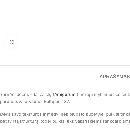
Spustelėkite, norėdami padidinti
APRAŠYMAS
YarnArt Jeans – tai žaislų (
Amigurumi
) nėrėjų mylimiausias siūl
parduotuvėje Kaune, Baltų pr. 137.
Dėka savo tekstūros ir medvilnės pluošto sudėtyje, puikiai tin
bet tvirtą struktūrą, todėl puikiai tiks vasariškiems rankdarbiams