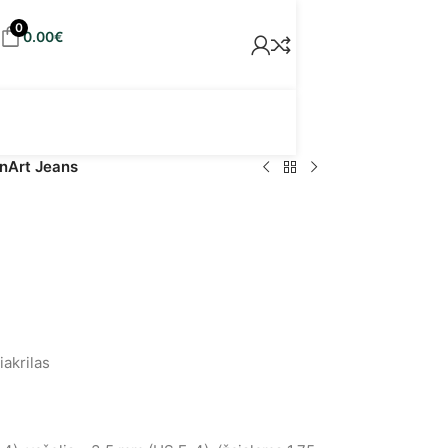
0
0.00
€
nArt Jeans
akrilas